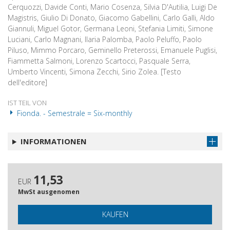
Cerquozzi, Davide Conti, Mario Cosenza, Silvia D'Autilia, Luigi De
Magistris, Giulio Di Donato, Giacomo Gabellini, Carlo Galli, Aldo
Giannuli, Miguel Gotor, Germana Leoni, Stefania Limiti, Simone
Luciani, Carlo Magnani, Ilaria Palomba, Paolo Peluffo, Paolo
Piluso, Mimmo Porcaro, Geminello Preterossi, Emanuele Puglisi,
Fiammetta Salmoni, Lorenzo Scartocci, Pasquale Serra,
Umberto Vincenti, Simona Zecchi, Sirio Zolea. [Testo
dell'editore]
IST TEIL VON
Fionda. - Semestrale = Six-monthly
INFORMATIONEN
11,53
EUR
MwSt ausgenomen
KAUFEN