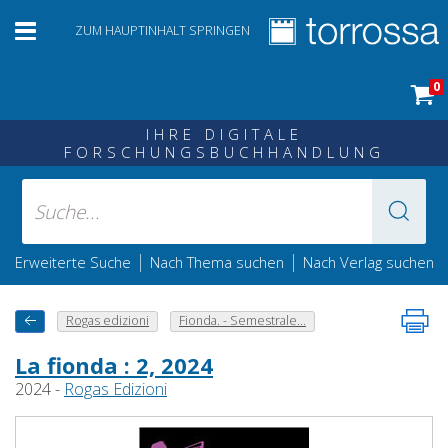
ZUM HAUPTINHALT SPRINGEN
0
IHRE DIGITALE
FORSCHUNGSBUCHHANDLUNG
|
|
Erweiterte Suche
Nach Thema suchen
Nach Verlag suchen
Rogas edizioni
Fionda. - Semestrale...
La fionda : 2, 2024
2024 -
Rogas Edizioni