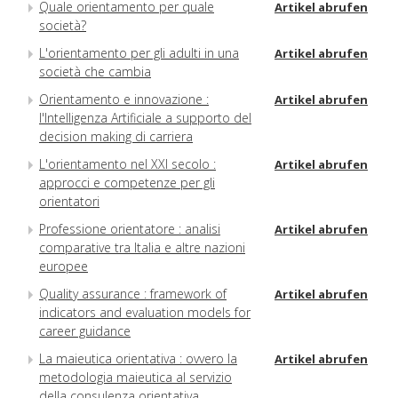
Quale orientamento per quale
Artikel abrufen
società?
L'orientamento per gli adulti in una
Artikel abrufen
società che cambia
Orientamento e innovazione :
Artikel abrufen
l'Intelligenza Artificiale a supporto del
decision making di carriera
L'orientamento nel XXI secolo :
Artikel abrufen
approcci e competenze per gli
orientatori
Professione orientatore : analisi
Artikel abrufen
comparative tra Italia e altre nazioni
europee
Quality assurance : framework of
Artikel abrufen
indicators and evaluation models for
career guidance
La maieutica orientativa : ovvero la
Artikel abrufen
metodologia maieutica al servizio
della consulenza orientativa