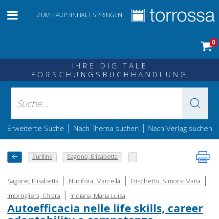
ZUM HAUPTINHALT SPRINGEN
0
IHRE DIGITALE
FORSCHUNGSBUCHHANDLUNG
|
|
Erweiterte Suche
Nach Thema suchen
Nach Verlag suchen
Eurilink
Sagone, Elisabetta
|
|
|
Sagone, Elisabetta
Nucifora, Marcella
Frischetto, Simona Maria
|
Imbrogliera, Chiara
Indiana, Maria Luisa
Autoefficacia nelle life skills, career