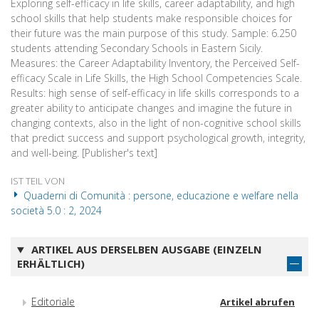
Exploring self-efficacy in life skills, career adaptability, and high
school skills that help students make responsible choices for
their future was the main purpose of this study. Sample: 6.250
students attending Secondary Schools in Eastern Sicily.
Measures: the Career Adaptability Inventory, the Perceived Self-
efficacy Scale in Life Skills, the High School Competencies Scale.
Results: high sense of self-efficacy in life skills corresponds to a
greater ability to anticipate changes and imagine the future in
changing contexts, also in the light of non-cognitive school skills
that predict success and support psychological growth, integrity,
and well-being. [Publisher's text]
IST TEIL VON
Quaderni di Comunità : persone, educazione e welfare nella
società 5.0 : 2, 2024
ARTIKEL AUS DERSELBEN AUSGABE (EINZELN
ERHÄLTLICH)
Editoriale
Artikel abrufen