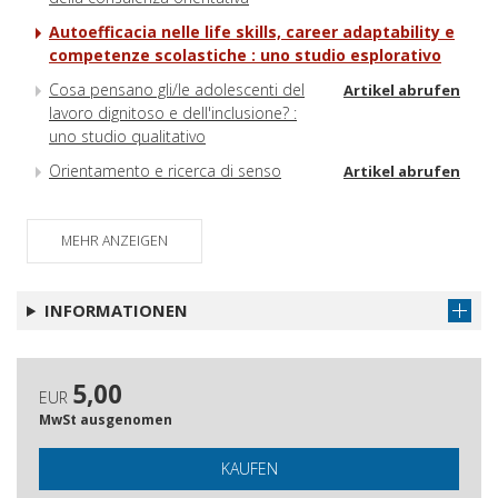
Autoefficacia nelle life skills, career adaptability e
competenze scolastiche : uno studio esplorativo
Cosa pensano gli/le adolescenti del
Artikel abrufen
lavoro dignitoso e dell'inclusione? :
uno studio qualitativo
Orientamento e ricerca di senso
Artikel abrufen
Nuovi scenari per le politiche di
Artikel abrufen
orientamento
MEHR ANZEIGEN
Recensione del libro Orientamento e
Artikel abrufen
consulenza di carriera
INFORMATIONEN
5,00
EUR
MwSt ausgenomen
KAUFEN