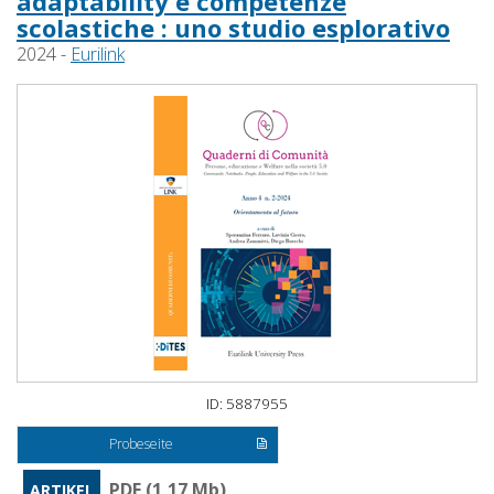
adaptability e competenze
scolastiche : uno studio esplorativo
2024 -
Eurilink
ID: 5887955
Probeseite
PDF (1,17 Mb)
ARTIKEL