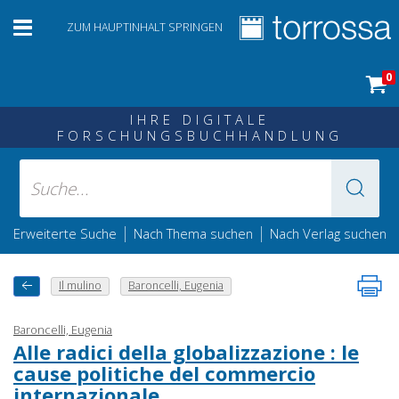
ZUM HAUPTINHALT SPRINGEN
0
IHRE DIGITALE
FORSCHUNGSBUCHHANDLUNG
|
|
Erweiterte Suche
Nach Thema suchen
Nach Verlag suchen
Il mulino
Baroncelli, Eugenia
Baroncelli, Eugenia
Alle radici della globalizzazione : le
cause politiche del commercio
internazionale