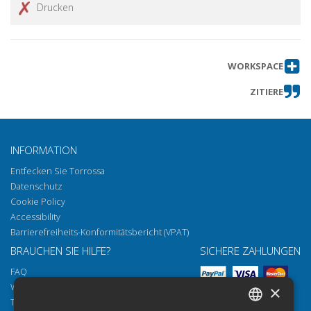
Drucken
WORKSPACE
ZITIERE
INFORMATION
Entfecken Sie Torrossa
Datenschutz
Cookie Policy
Accessibility
Barrierefreiheits-Konformitätsbericht (VPAT)
BRAUCHEN SIE HILFE?
SICHERE ZAHLUNGEN
FAQ
Wie öffnen Sie unsere Dokumente
×
Torrossa Reader