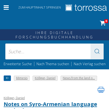
ZUM HAUPTINHALT SPRINGEN
0
IHRE DIGITALE
FORSCHUNGSBUCHHANDLUNG
|
|
Erweiterte Suche
Nach Thema suchen
Nach Verlag suchen
Mimesis
Kölligan, Daniel
News from the land o...
Kölligan, Daniel
Notes on Syro-Armenian language