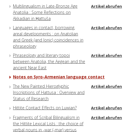
Multilingualism in Late-Bronze Age
Artikel abrufen
Anatolia : Some Reflections on
Akkadian in Ḫattuša
Languages in contact, borrowing,
Artikel abrufen
areal developments : on Anatolian
and Greek (and Ionic) coincidences in
phraseology
Phraseology and literary topoi
Artikel abrufen
between Anatolia, the Aegean and the
ancient Near East
Notes on Syro-Armenian language contact
The New Painted Hieroglyphic
Artikel abrufen
Inscriptions of Hattusa : Overview and
Status of Research
Hittite Contact Effects on Luwian?
Artikel abrufen
Fragments of Scribal Bilingualism in
Artikel abrufen
the Hittite Lexical Lists : the choice of
verbal nouns in -war (-mar) versus