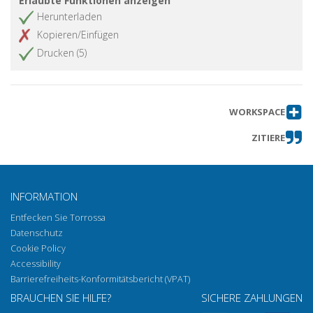
Erlaubte Funktionen anzeigen
Herunterladen
Kopieren/Einfügen
Drucken (5)
WORKSPACE
ZITIERE
INFORMATION
Entfecken Sie Torrossa
Datenschutz
Cookie Policy
Accessibility
Barrierefreiheits-Konformitätsbericht (VPAT)
BRAUCHEN SIE HILFE?
SICHERE ZAHLUNGEN