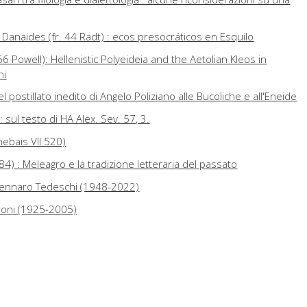
Danaides (fr. 44 Radt) : ecos presocráticos en Esquilo
6 Powell): Hellenistic Polyeideia and the Aetolian Kleos in
hi
postillato inedito di Angelo Poliziano alle Bucoliche e all'Eneide
 sul testo di HA Alex. Sev. 57, 3.
hebais VII 520)
 3984) : Meleagro e la tradizione letteraria del passato
 Gennaro Tedeschi (1948-2022)
rroni (1925-2005)
o