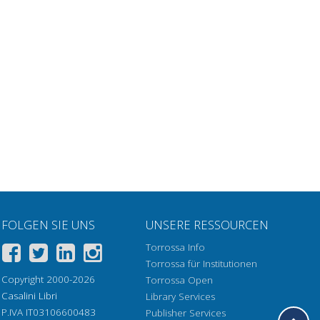
FOLGEN SIE UNS
UNSERE RESSOURCEN
Torrossa Info
Torrossa für Institutionen
Copyright 2000-2026
Torrossa Open
Casalini Libri
Library Services
P.IVA IT03106600483
Publisher Services