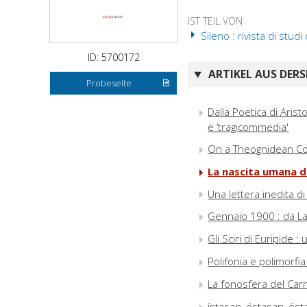
IST TEIL VON
Sileno : rivista di studi 
ID: 5700172
ARTIKEL AUS DERS
Probeseite
Dalla Poetica di Aris
e ‘tragicommedia'
On a Theognidean Co
La nascita umana de
Una lettera inedita d
Gennaio 1900 : da Lah
Gli Sciri di Euripide
Polifonia e polimorfi
La fonosfera del Carm
ístasan, éstasan, ésta