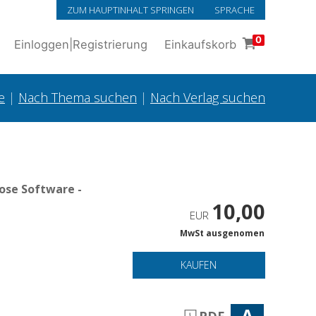
ZUM HAUPTINHALT SPRINGEN
SPRACHE
0
Einloggen
|
Registrierung
Einkaufskorb
e
|
Nach Thema suchen
|
Nach Verlag suchen
ose Software -
10,00
EUR
MwSt ausgenomen
KAUFEN
A