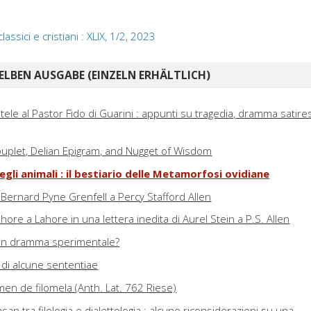
classici e cristiani : XLIX, 1/2, 2023
ELBEN AUSGABE (EINZELN ERHÄLTLICH)
totele al Pastor Fido di Guarini : appunti su tragedia, dramma satire
uplet, Delian Epigram, and Nugget of Wisdom
gli animali : il bestiario delle Metamorfosi ovidiane
i Bernard Pyne Grenfell a Percy Stafford Allen
ore a Lahore in una lettera inedita di Aurel Stein a P.S. Allen
 : un dramma sperimentale?
a di alcune sententiae
en de filomela (Anth. Lat. 762 Riese)
san tra filologia e dialettologia : alcune riconsiderazioni su una