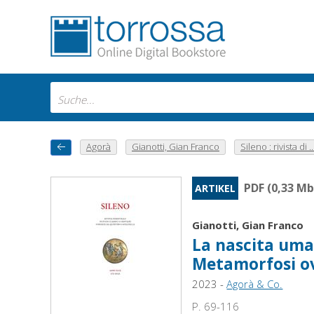
Agorà
Gianotti, Gian Franco
Sileno : rivista di ..
PDF (0,33 Mb
ARTIKEL
Gianotti, Gian Franco
La nascita uman
Metamorfosi o
2023 -
Agorà & Co.
P. 69-116