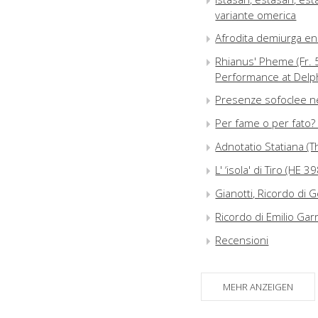
variante omerica
Afrodita demiurga en 
Rhianus' Pheme (Fr. 5
Performance at Delp
Presenze sofoclee nel 
Per fame o per fato? :
Adnotatio Statiana (T
L' ‘isola' di Tiro (HE
Gianotti, Ricordo di
Ricordo di Emilio Ga
Recensioni
Notiziario bibliografic
MEHR ANZEIGEN