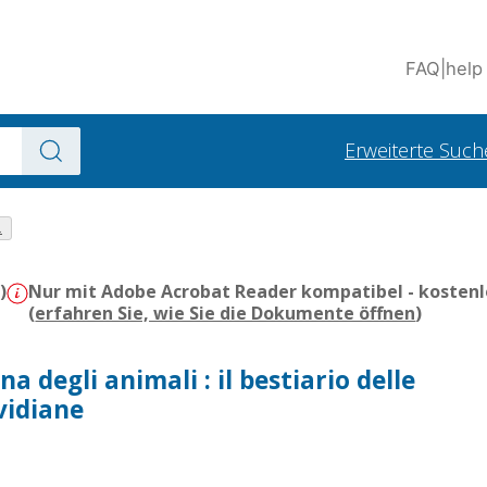
FAQ
|
help
Erweiterte Such
.
)
Nur mit Adobe Acrobat Reader kompatibel - kostenl
(
erfahren Sie, wie Sie die Dokumente öffnen
)
a degli animali : il bestiario delle
vidiane