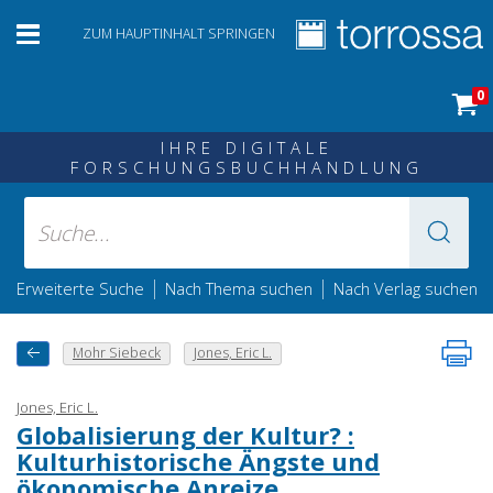
ZUM HAUPTINHALT SPRINGEN
0
IHRE DIGITALE
FORSCHUNGSBUCHHANDLUNG
|
|
Erweiterte Suche
Nach Thema suchen
Nach Verlag suchen
Mohr Siebeck
Jones, Eric L.
Jones, Eric L.
Globalisierung der Kultur? :
Kulturhistorische Ängste und
ökonomische Anreize