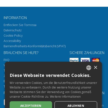
INFORMATION
Entfecken Sie Torrossa
Datenschutz
Cookie Policy
Accessibility
Barrierefreiheits-Konformitätsbericht (VPAT)
BRAUCHEN SIE HILFE?
SICHERE ZAHLUNGEN
FAQ
Wie öffnen Sie unsere Dokumente
×
Torrossa Reader
Diese Webseite verwendet Cookies.
Zugriffsmöglichkeiten
ITALIAN
Email:
helpdesk@torrossa.com
Wir verwenden Cookies, um die Benutzerfreundlichkeit unserer
SPANISH
Tel:
+39 055 5018800
Website zu verbessern. Durch die weitere Nutzung unserer
Webseite stimmen Sie der Verwendung von Cookies gemäß
FOLGEN SIE UNS
UNSERE RESSOURCEN
FRENCH
unserer Cookie-Richtlinie zu.
Weitere Informationen
Torrossa Info
ENGLISH
Torrossa für Institutionen
AKZEPTIEREN
ABLEHNEN