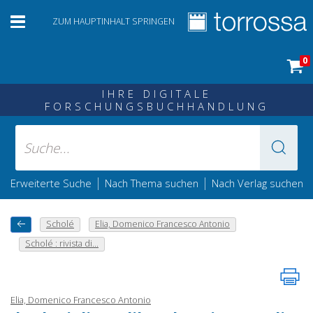
ZUM HAUPTINHALT SPRINGEN
0
IHRE DIGITALE
FORSCHUNGSBUCHHANDLUNG
|
|
Erweiterte Suche
Nach Thema suchen
Nach Verlag suchen
Scholé
Elia, Domenico Francesco Antonio
Scholé : rivista di...
Elia, Domenico Francesco Antonio