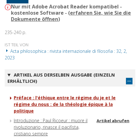
Nur mit Adobe Acrobat Reader kompatibel -
kostenlose Software - (
erfahren Sie, wie Sie die
Dokumente öffnen
)
235-240 p.
IST TEIL VON
Acta philosophica : rivista internazionale di filosofia : 32, 2,
2023
ARTIKEL AUS DERSELBEN AUSGABE (EINZELN
ERHÄLTLICH)
Préface : l'éthique entre le régime du je et le
régime du nous : de la théologie épique à la
politique
Introduzione : Paul Ricoeur : muore il
Artikel abrufen
rivoluzionario, rinasce il pacifista,
cristiano sempre