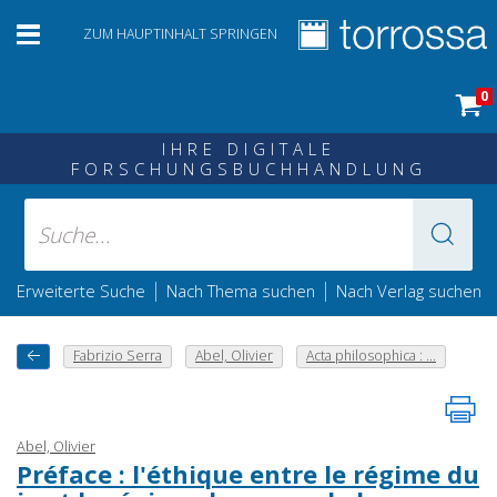
ZUM HAUPTINHALT SPRINGEN
0
IHRE DIGITALE
FORSCHUNGSBUCHHANDLUNG
|
|
Erweiterte Suche
Nach Thema suchen
Nach Verlag suchen
Fabrizio Serra
Abel, Olivier
Acta philosophica : ...
Abel, Olivier
Préface : l'éthique entre le régime du