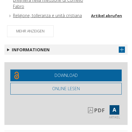
preghiera nella riflessione di Cornelio
Fabro
Religione, tolleranza e unità cristiana
Artikel abrufen
nel pensiero morale di Edmund
Burke
MEHR ANZEIGEN
Elizabeth Anscombe's Legacy for
Artikel abrufen
Twenty-First Century Ethics
INFORMATIONEN
Paul Ricoeur pacifista
Artikel abrufen
Recensioni
Artikel abrufen
Pubblicazioni ricevute
Artikel abrufen
DOWNLOAD
ONLINE LESEN
A
PDF
ARTIKEL