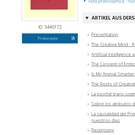
Acta philosophica : rivi
ARTIKEL AUS DERS
ID: 5440172
Presentation
Probeseite
The Creative Mind : 
Artificial Intelligence 
The Concept of Embod
Is My Animal Smarter 
The Roots of Creativit
La psyché trans-sogge
Sobre los atributos 
La causalidad del Pri
nuestros días
Recensioni