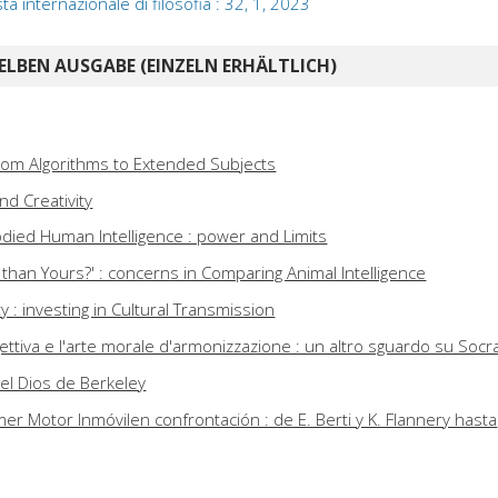
sta internazionale di filosofia : 32, 1, 2023
ELBEN AUSGABE (EINZELN ERHÄLTLICH)
from Algorithms to Extended Subjects
and Creativity
ied Human Intelligence : power and Limits
than Yours?' : concerns in Comparing Animal Intelligence
y : investing in Cultural Transmission
ttiva e l'arte morale d'armonizzazione : un altro sguardo su Socr
del Dios de Berkeley
mer Motor Inmóvilen confrontación : de E. Berti y K. Flannery hasta