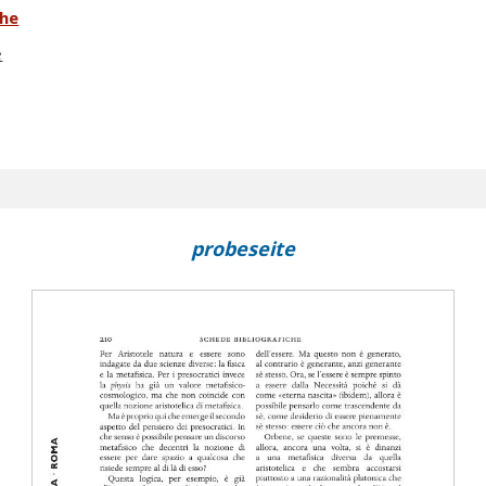
che
e
probeseite