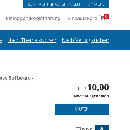
ZUM HAUPTINHALT SPRINGEN
SPRACHE
0
Einloggen
|
Registrierung
Einkaufskorb
e
|
Nach Thema suchen
|
Nach Verlag suchen
ose Software -
10,00
EUR
MwSt ausgenomen
KAUFEN
A