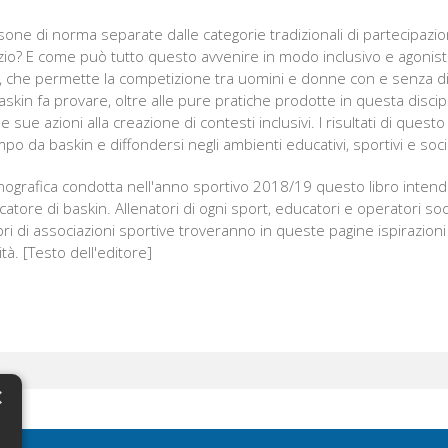
ne di norma separate dalle categorie tradizionali di partecipazio
io? E come può tutto questo avvenire in modo inclusivo e agonisti
ro, che permette la competizione tra uomini e donne con e senza d
baskin fa provare, oltre alle pure pratiche prodotte in questa discip
e sue azioni alla creazione di contesti inclusivi. I risultati di que
po da baskin e diffondersi negli ambienti educativi, sportivi e socia
nografica condotta nell'anno sportivo 2018/19 questo libro intende
catore di baskin. Allenatori di ogni sport, educatori e operatori soci
i di associazioni sportive troveranno in queste pagine ispirazion
tà. [Testo dell'editore]
×
N