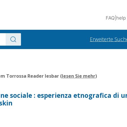
FAQ
|
help
Erweiterte Such
em Torrossa Reader lesbar (
lesen Sie mehr
)
one sociale : esperienza etnografica di u
skin