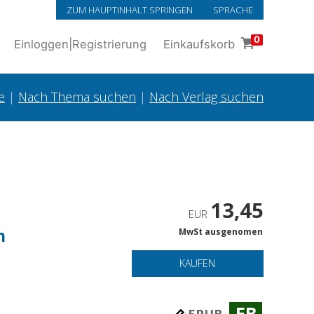
ZUM HAUPTINHALT SPRINGEN
SPRACHE
0
Einloggen
|
Registrierung
Einkaufskorb
e
|
Nach Thema suchen
|
Nach Verlag suchen
13,45
EUR
n
MwSt ausgenomen
KAUFEN
EB