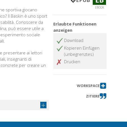
EPUB
EBOOK
ne sportiva giocano
co? Il Baskin è uno sport
isabilità. Conoscere da
Erlaubte Funktionen
lina, può essere utile a
anzeigen
sto esperimento sociale
Download
li.
Kopieren Einfügen
 presentare ai lettori
(unbegrenztes)
ali, insegnanti di
Drucken
i concrete per creare un
WORKSPACE
ZITIERE