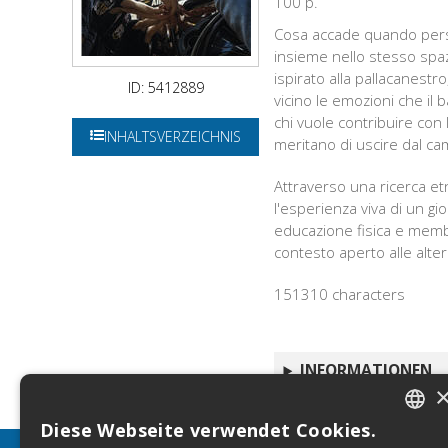
100 p.
Cosa accade quando perso
insieme nello stesso spaz
ispirato alla pallacanest
ID: 5412889
vicino le emozioni che il 
chi vuole contribuire con l
INHALTSVERZEICHNIS
meritano di uscire dal cam
Attraverso una ricerca et
l'esperienza viva di un gio
educazione fisica e membr
contesto aperto alle alteri
151310 characters
INFORMATIONEN
Diese Webseite verwendet Cookies.
ITALIA