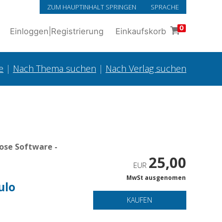
ZUM HAUPTINHALT SPRINGEN
SPRACHE
0
Einloggen
|
Registrierung
Einkaufskorb
e
|
Nach Thema suchen
|
Nach Verlag suchen
ose Software -
25,00
EUR
MwSt ausgenomen
ulo
KAUFEN