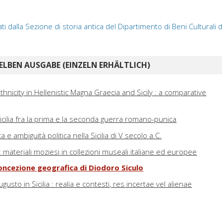
ti dalla Sezione di storia antica del Dipartimento di Beni Culturali d
ELBEN AUSGABE (EINZELN ERHÄLTLICH)
hnicity in Hellenistic Magna Graecia and Sicily : a comparative
n Sicilia fra la prima e la seconda guerra romano-punica
ica e ambiguità politica nella Sicilia di V secolo a.C.
: materiali moziesi in collezioni museali italiane ed europee
concezione geografica di Diodoro Siculo
gusto in Sicilia : realia e contesti, res incertae vel alienae