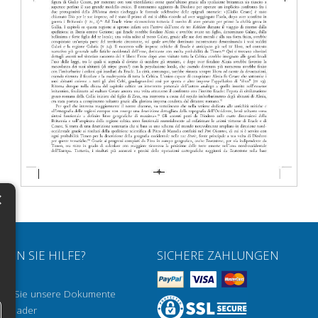
×
N
H
HEN SIE HILFE?
SICHERE ZAHLUNGEN
H
nen Sie unsere Dokumente
H
a Reader