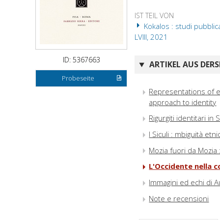
IST TEIL VON
Kokalos : studi pubblica
LVIII, 2021
ID: 5367663
ARTIKEL AUS DERS
Probeseite
Representations of et
approach to identity
Rigurgiti identitari i
I Siculi : mbiguità etn
Mozia fuori da Mozia 
L'Occidente nella 
Immagini ed echi di Au
Note e recensioni