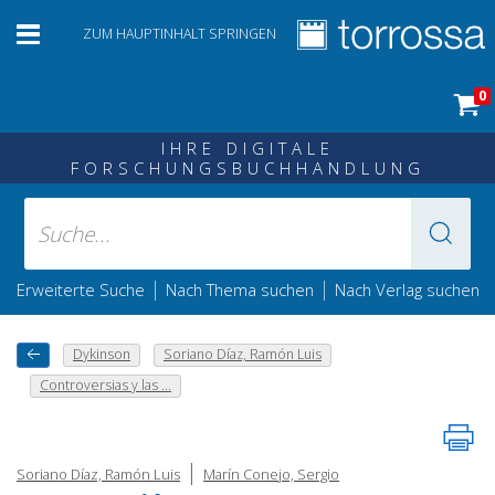
ZUM HAUPTINHALT SPRINGEN
0
IHRE DIGITALE
FORSCHUNGSBUCHHANDLUNG
|
|
Erweiterte Suche
Nach Thema suchen
Nach Verlag suchen
Dykinson
Soriano Díaz, Ramón Luis
Controversias y las ...
|
Soriano Díaz, Ramón Luis
Marín Conejo, Sergio