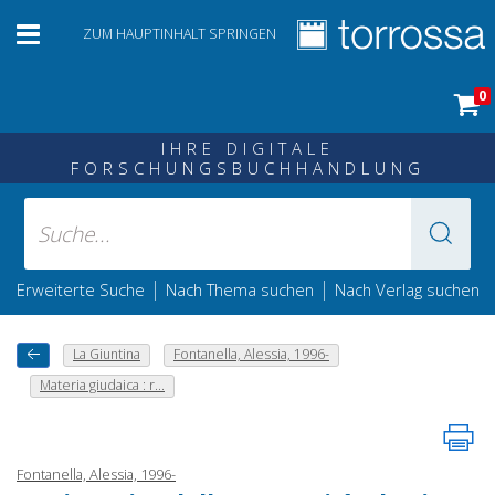
ZUM HAUPTINHALT SPRINGEN
0
IHRE DIGITALE
FORSCHUNGSBUCHHANDLUNG
|
|
Erweiterte Suche
Nach Thema suchen
Nach Verlag suchen
La Giuntina
Fontanella, Alessia, 1996-
Materia giudaica : r...
Fontanella, Alessia, 1996-