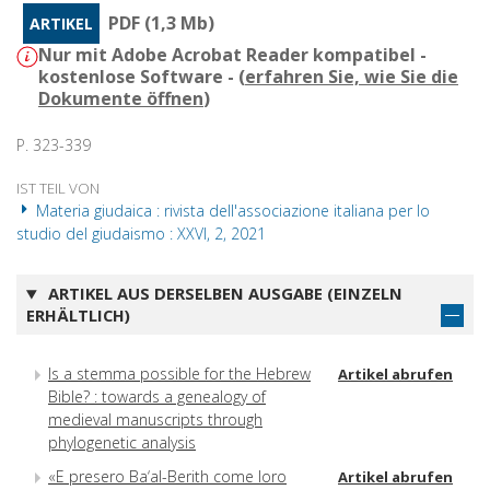
PDF (1,3 Mb)
ARTIKEL
Nur mit Adobe Acrobat Reader kompatibel -
kostenlose Software - (
erfahren Sie, wie Sie die
Dokumente öffnen
)
P. 323-339
IST TEIL VON
Materia giudaica : rivista dell'associazione italiana per lo
studio del giudaismo : XXVI, 2, 2021
ARTIKEL AUS DERSELBEN AUSGABE (EINZELN
ERHÄLTLICH)
Is a stemma possible for the Hebrew
Artikel abrufen
Bible? : towards a genealogy of
medieval manuscripts through
phylogenetic analysis
«E presero Ba‘al-Berith come loro
Artikel abrufen