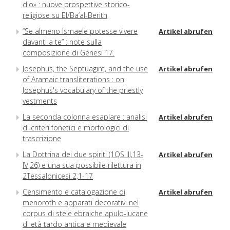
dio» : nuove prospettive storico-
religiose su El/Ba‘al-Berith
“Se almeno Ismaele potesse vivere
Artikel abrufen
davanti a te” : note sulla
composizione di Genesi 17.
Josephus, the Septuagint, and the use
Artikel abrufen
of Aramaic transliterations : on
Josephus's vocabulary of the priestly
vestments
La seconda colonna esaplare : analisi
Artikel abrufen
di criteri fonetici e morfologici di
trascrizione
La Dottrina dei due spiriti (1QS III,13-
Artikel abrufen
IV,26) e una sua possibile rilettura in
2Tessalonicesi 2,1-17
Censimento e catalogazione di
Artikel abrufen
menoroth e apparati decorativi nel
corpus di stele ebraiche apulo-lucane
di età tardo antica e medievale