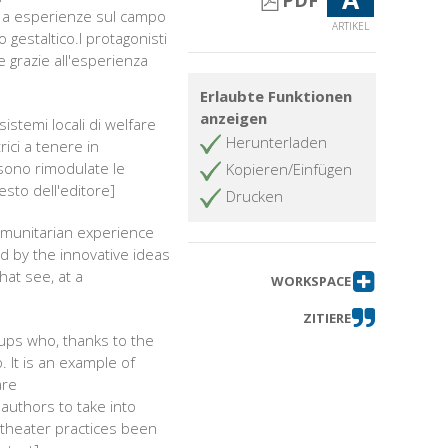
PDF
to a esperienze sul campo
ARTIKEL
 gestaltico.I protagonisti
 grazie all'esperienza
Erlaubte Funktionen
anzeigen
sistemi locali di welfare
Herunterladen
rici a tenere in
 sono rimodulate le
Kopieren/Einfügen
esto dell'editore]
Drucken
ommunitarian experience
d by the innovative ideas
hat see, at a
WORKSPACE
ZITIERE
roups who, thanks to the
. It is an example of
are
authors to take into
 theater practices been