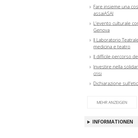
Fare insieme una cosa
assaiASAI
L'evento culturale c
Genova
Il Laboratorio Teatra
medicina e teatro
Il difficile percorso d
Investire nella solida
crisi
Dichiarazione sull'eti
MEHR ANZEIGEN
INFORMATIONEN