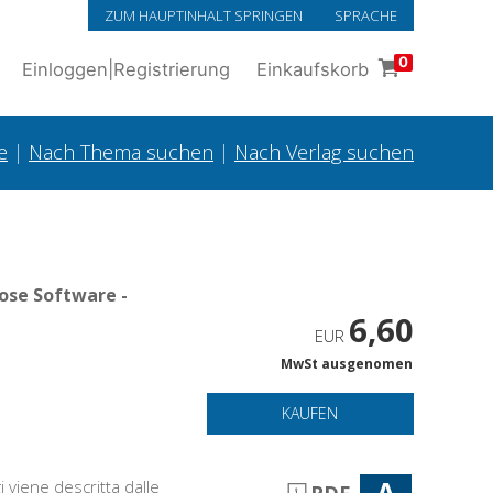
ZUM HAUPTINHALT SPRINGEN
SPRACHE
0
Einloggen
|
Registrierung
Einkaufskorb
e
|
Nach Thema suchen
|
Nach Verlag suchen
ose Software -
6,60
EUR
MwSt ausgenomen
KAUFEN
A
 viene descritta dalle