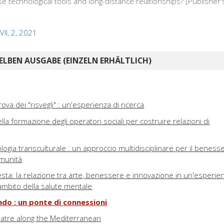
e technological tools and long-distance relationships? [Publisher's
II, 2, 2021
ELBEN AUSGABE (EINZELN ERHÄLTLICH)
prova dei "risvegli" : un'esperienza di ricerca
ella formazione degli operatori sociali per costruire relazioni di
ologia transculturale : un approccio multidisciplinare per il beness
omunità
esta: la relazione tra arte, benessere e innovazione in un'esperie
l'ambito della salute mentale
ndo : un ponte di connessioni
eatre along the Mediterranean