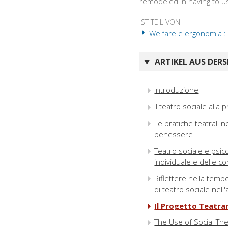
remodeled in having to us
IST TEIL VON
Welfare e ergonomia : V
ARTIKEL AUS DERS
Introduzione
Il teatro sociale alla 
Le pratiche teatrali n
benessere
Teatro sociale e psic
individuale e delle c
Riflettere nella temp
di teatro sociale nel
Il Progetto Teatra
The Use of Social Th