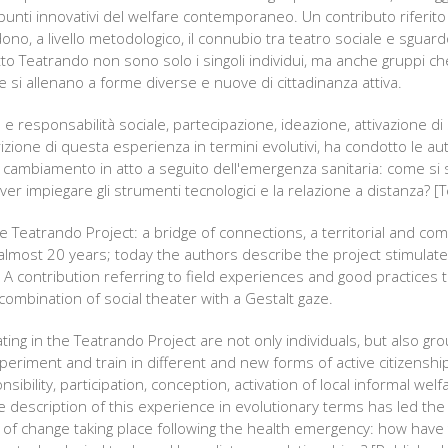
spunti innovativi del welfare contemporaneo. Un contributo riferi
o, a livello metodologico, il connubio tra teatro sociale e sguardo
to Teatrando non sono solo i singoli individui, ma anche gruppi che
 si allenano a forme diverse e nuove di cittadinanza attiva.
 e responsabilità sociale, partecipazione, ideazione, attivazione di 
rizione di questa esperienza in termini evolutivi, ha condotto le aut
di cambiamento in atto a seguito dell'emergenza sanitaria: come si
ver impiegare gli strumenti tecnologici e la relazione a distanza? [T
 Teatrando Project: a bridge of connections, a territorial and c
 almost 20 years; today the authors describe the project stimulate
A contribution referring to field experiences and good practices t
combination of social theater with a Gestalt gaze.
ating in the Teatrando Project are not only individuals, but also g
periment and train in different and new forms of active citizenship
nsibility, participation, conception, activation of local informal welf
description of this experience in evolutionary terms has led the 
s of change taking place following the health emergency: how have