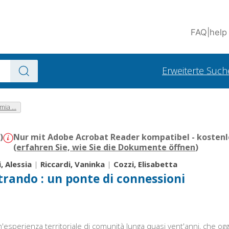
FAQ
|
help
Erweiterte Such
ia ...
)
Nur mit Adobe Acrobat Reader kompatibel - kostenl
(
erfahren Sie, wie Sie die Dokumente öffnen
)
, Alessia
|
Riccardi, Vaninka
|
Cozzi, Elisabetta
trando : un ponte di connessioni
'esperienza territoriale di comunità lunga quasi vent'anni, che oggi