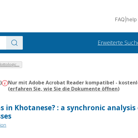
FAQ
|
help
Erweiterte Such
ottologic...
)
Nur mit Adobe Acrobat Reader kompatibel - kostenl
(
erfahren Sie, wie Sie die Dokumente öffnen
)
 in Khotanese? : a synchronic analysis 
sses
ion