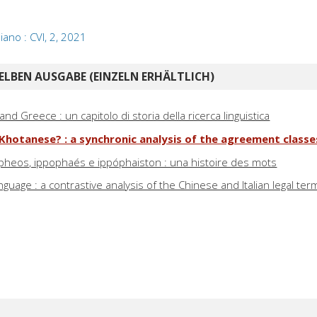
liano : CVI, 2, 2021
ELBEN AUSGABE (EINZELN ERHÄLTLICH)
 and Greece : un capitolo di storia della ricerca linguistica
 Khotanese? : a synchronic analysis of the agreement classe
pópheos, ippophaés e ippóphaiston : una histoire des mots
nguage : a contrastive analysis of the Chinese and Italian legal ter