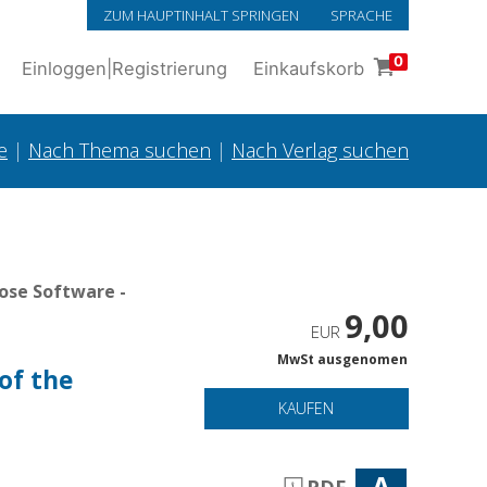
ZUM HAUPTINHALT SPRINGEN
SPRACHE
0
Einloggen
|
Registrierung
Einkaufskorb
e
|
Nach Thema suchen
|
Nach Verlag suchen
ose Software -
9,00
EUR
MwSt ausgenomen
of the
KAUFEN
A