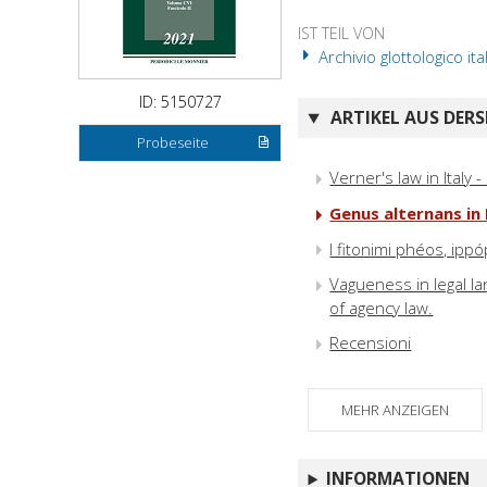
IST TEIL VON
Archivio glottologico ita
ID: 5150727
ARTIKEL AUS DERS
Probeseite
Verner's law in Italy -
Genus alternans in
I fitonimi phéos, ip
Vagueness in legal la
of agency law.
Recensioni
MEHR ANZEIGEN
INFORMATIONEN