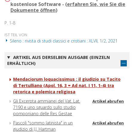
kostenlose Software - (
erfahren Sie, wie Sie die
Dokumente öffnen
)
P. 1-8
IST TEIL VON
Sileno : rivista di studi classici e cristiani : XLVII, 1/2, 2021
ARTIKEL AUS DERSELBEN AUSGABE (EINZELN
ERHÄLTLICH)
Mendaciorum loquacissimus : il giudizio su Tacito
di Tertulliano (Apol. 16, 3 = Ad nat. I 11, 1-4) tra
retorica e polemica religiosa
Gli Excerpta ammianei del Vat. Lat.
Artikel abrufen
7190 e uno sguardo sullo studio
pomponiano delle Res Gestae
Pascoli "sommo latinista" in un
Artikel abrufen
giudizio di J.J. Hartman