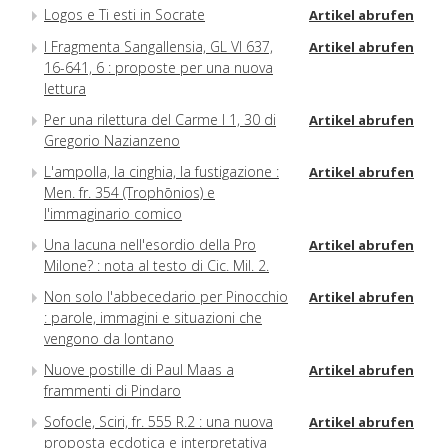
Logos e Ti esti in Socrate
Artikel abrufen
I Fragmenta Sangallensia, GL VI 637,
Artikel abrufen
16-641, 6 : proposte per una nuova
lettura
Per una rilettura del Carme I 1, 30 di
Artikel abrufen
Gregorio Nazianzeno
L'ampolla, la cinghia, la fustigazione :
Artikel abrufen
Men. fr. 354 (Trophōnios) e
l'immaginario comico
Una lacuna nell'esordio della Pro
Artikel abrufen
Milone? : nota al testo di Cic. Mil. 2.
Non solo l'abbecedario per Pinocchio
Artikel abrufen
: parole, immagini e situazioni che
vengono da lontano
Nuove postille di Paul Maas a
Artikel abrufen
frammenti di Pindaro
Sofocle, Sciri, fr. 555 R.2 : una nuova
Artikel abrufen
proposta ecdotica e interpretativa