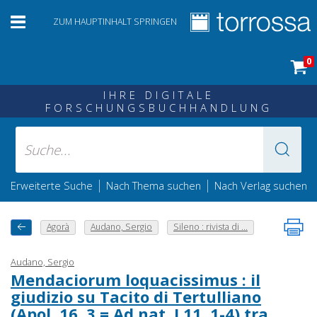
ZUM HAUPTINHALT SPRINGEN
0
IHRE DIGITALE
FORSCHUNGSBUCHHANDLUNG
|
|
Erweiterte Suche
Nach Thema suchen
Nach Verlag suchen
Agorà
Audano, Sergio
Sileno : rivista di ...
Audano, Sergio
Mendaciorum loquacissimus : il
giudizio su Tacito di Tertulliano
(Apol. 16, 3 = Ad nat. I 11, 1-4) tra