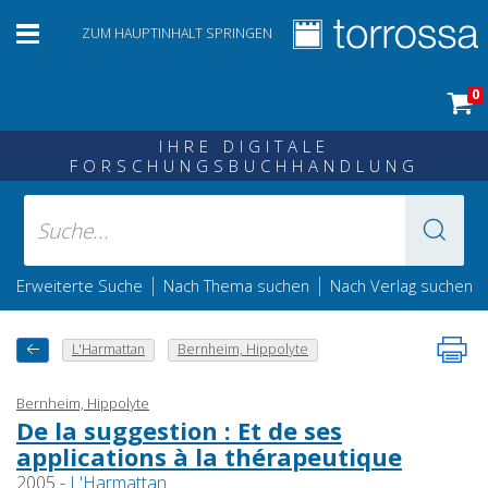
ZUM HAUPTINHALT SPRINGEN
0
IHRE DIGITALE
FORSCHUNGSBUCHHANDLUNG
|
|
Erweiterte Suche
Nach Thema suchen
Nach Verlag suchen
L'Harmattan
Bernheim, Hippolyte
Bernheim, Hippolyte
De la suggestion : Et de ses
applications à la thérapeutique
2005 -
L'Harmattan