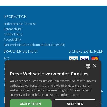
INFORMATION
Entfecken Sie Torrossa
Datenschutz
Cookie Policy
Accessibility
Barrierefreiheits-Konformitätsbericht (VPAT)
BRAUCHEN SIE HILFE?
SICHERE ZAHLUNGEN
FAQ
Wie öffnen Sie unsere Dokumente
×
Torrossa Reader
Diese Webseite verwendet Cookies.
Zugriffsmöglichkeiten
ITALIAN
Email:
helpdesk@torrossa.com
Wir verwenden Cookies, um die Benutzerfreundlichkeit unserer
SPANISH
Tel:
+39 055 5018800
Website zu verbessern. Durch die weitere Nutzung unserer
Webseite stimmen Sie der Verwendung von Cookies gemäß
FOLGEN SIE UNS
UNSERE RESSOURCEN
FRENCH
unserer Cookie-Richtlinie zu.
Weitere Informationen
Torrossa Info
ENGLISH
Torrossa für Institutionen
AKZEPTIEREN
ABLEHNEN