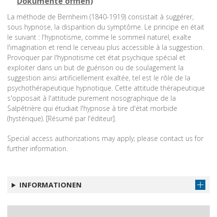
Dokumente öffnen
)
La méthode de Bernheim (1840-1919) consistait à suggérer,
sous hypnose, la disparition du symptôme. Le principe en était
le suivant : l'hypnotisme, comme le sommeil naturel, exalte
l'imagination et rend le cerveau plus accessible à la suggestion.
Provoquer par l'hypnotisme cet état psychique spécial et
exploiter dans un but de guérison ou de soulagement la
suggestion ainsi artificiellement exaltée, tel est le rôle de la
psychothérapeutique hypnotique. Cette attitude thérapeutique
s'opposait à l'attitude purement nosographique de la
Salpêtrière qui étudiait l'hypnose à tire d'état morbide
(hystérique). [Résumé par l'éditeur].
Special access authorizations may apply; please contact us for
further information.
INFORMATIONEN