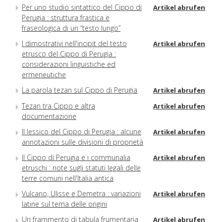
Per uno studio sintattico del Cippo di
Artikel abrufen
Perugia : struttura frastica e
fraseologica di un “testo lungo”
I dimostrativi nell'incipit del testo
Artikel abrufen
etrusco del Cippo di Perugia :
considerazioni linguistiche ed
ermeneutiche
La parola tezan sul Cippo di Perugia
Artikel abrufen
Tezan tra Cippo e altra
Artikel abrufen
documentazione
Il lessico del Cippo di Perugia : alcune
Artikel abrufen
annotazioni sulle divisioni di proprietà
Il Cippo di Perugia e i communalia
Artikel abrufen
etruschi : note sugli statuti legali delle
terre comuni nell'Italia antica
Vulcano, Ulisse e Demetra : variazioni
Artikel abrufen
latine sul tema delle origini
Un frammento di tabula frumentaria
Artikel abrufen