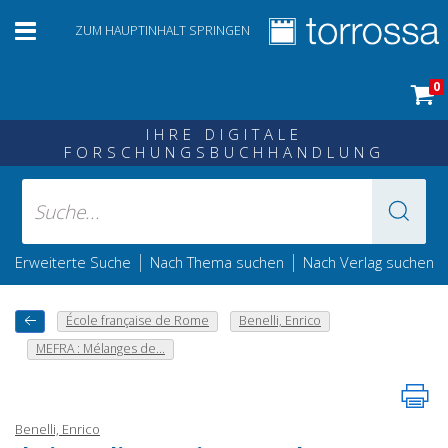
ZUM HAUPTINHALT SPRINGEN
0
IHRE DIGITALE
FORSCHUNGSBUCHHANDLUNG
|
|
Erweiterte Suche
Nach Thema suchen
Nach Verlag suchen
École française de Rome
Benelli, Enrico
MEFRA : Mélanges de...
Benelli, Enrico