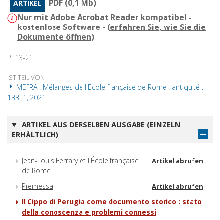
PDF (0,1 Mb)
ARTIKEL
Nur mit Adobe Acrobat Reader kompatibel -
kostenlose Software - (
erfahren Sie, wie Sie die
Dokumente öffnen
)
P. 13-21
IST TEIL VON
MEFRA : Mélanges de l'École française de Rome : antiquité :
133, 1, 2021
ARTIKEL AUS DERSELBEN AUSGABE (EINZELN
ERHÄLTLICH)
Jean-Louis Ferrary et l'École française
Artikel abrufen
de Rome
Premessa
Artikel abrufen
Il Cippo di Perugia come documento storico : stato
della conoscenza e problemi connessi