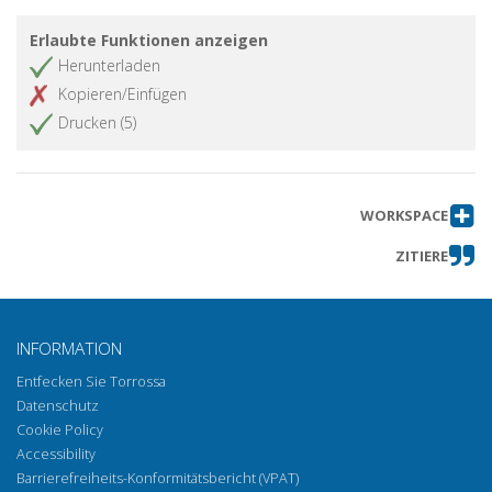
Erlaubte Funktionen anzeigen
Herunterladen
Kopieren/Einfügen
Drucken (5)
WORKSPACE
ZITIERE
INFORMATION
Entfecken Sie Torrossa
Datenschutz
Cookie Policy
Accessibility
Barrierefreiheits-Konformitätsbericht (VPAT)