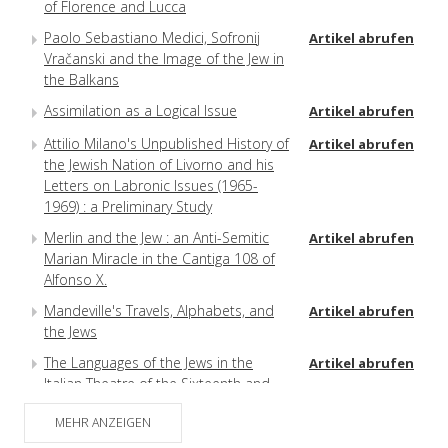
of Florence and Lucca
Paolo Sebastiano Medici, Sofronij
Artikel abrufen
Vračanski and the Image of the Jew in
the Balkans
Assimilation as a Logical Issue
Artikel abrufen
Attilio Milano's Unpublished History of
Artikel abrufen
the Jewish Nation of Livorno and his
Letters on Labronic Issues (1965-
1969) : a Preliminary Study
Merlin and the Jew : an Anti-Semitic
Artikel abrufen
Marian Miracle in the Cantiga 108 of
Alfonso X.
Mandeville's Travels, Alphabets, and
Artikel abrufen
the Jews
The Languages of the Jews in the
Artikel abrufen
Italian Theatre of the Sixteenth and
Seventeenth Centuries : a Study of
MEHR ANZEIGEN
Fifty Texts