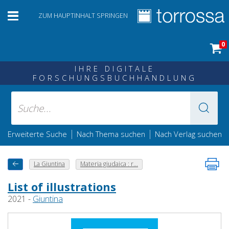
ZUM HAUPTINHALT SPRINGEN
0
IHRE DIGITALE
FORSCHUNGSBUCHHANDLUNG
|
|
Erweiterte Suche
Nach Thema suchen
Nach Verlag suchen
La Giuntina
Materia giudaica : r...
List of illustrations
2021 -
Giuntina