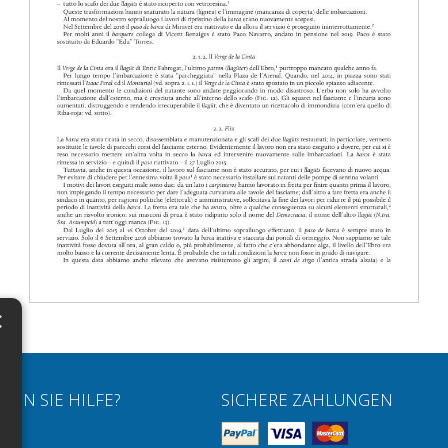
×
N
H
HEN SIE HILFE?
SICHERE ZAHLUNGEN
H