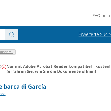
FAQ
|
help
Erweiterte Such
maritim...
)
Nur mit Adobe Acrobat Reader kompatibel - kostenl
(
erfahren Sie, wie Sie die Dokumente öffnen
)
e barca di García
tore