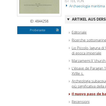
IST TEIL VON
Archaeologia maritima 
ARTIKEL AUS DERS
ID: 4844258
Probeseite
Editoriale
Ricerche sottomarine
Lio Piccolo, laguna di
di epoca imperiale
Marzamemi II 'church
L'épave de Paragan 1,
XVIIIe s.
Archeologia subacquea
più significativa del
Il nuovo paso de ba
Recensioni