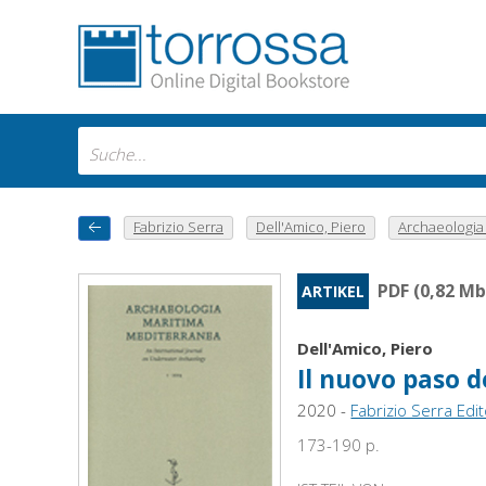
Fabrizio Serra
Dell'Amico, Piero
Archaeologia 
PDF (0,82 Mb
ARTIKEL
Dell'Amico, Piero
Il nuovo paso d
2020 -
Fabrizio Serra Edi
173-190 p.