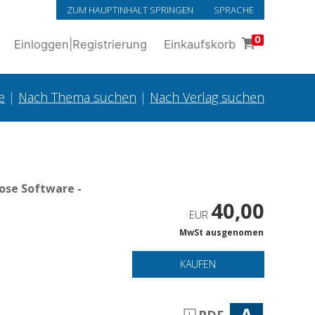
ZUM HAUPTINHALT SPRINGEN
SPRACHE
0
Einloggen
|
Registrierung
Einkaufskorb
e
|
Nach Thema suchen
|
Nach Verlag suchen
ose Software -
40,00
EUR
MwSt ausgenomen
KAUFEN
A