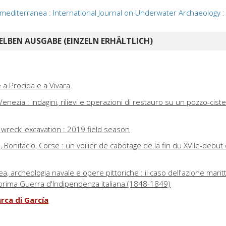
mediterranea : International Journal on Underwater Archaeology :
ELBEN AUSGABE (EINZELN ERHÄLTLICH)
 a Procida e a Vivara
 Venezia : indagini, rilievi e operazioni di restauro su un pozzo-cist
 wreck' excavation : 2019 field season
 Bonifacio, Corse : un voilier de cabotage de la fin du XVIIe-debut
, archeologia navale e opere pittoriche : il caso dell'azione marit
la prima Guerra d'Indipendenza italiana (1848-1849)
rca di García