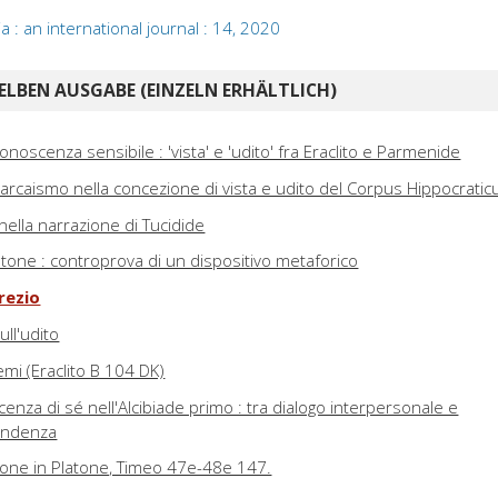
: an international journal : 14, 2020
ELBEN AUSGABE (EINZELN ERHÄLTLICH)
conoscenza sensibile : 'vista' e 'udito' fra Eraclito e Parmenide
i arcaismo nella concezione di vista e udito del Corpus Hippocrati
 nella narrazione di Tucidide
latone : controprova di un dispositivo metaforico
crezio
ull'udito
emi (Eraclito B 104 DK)
cenza di sé nell'Alcibiade primo : tra dialogo interpersonale e
cendenza
one in Platone, Timeo 47e-48e 147.