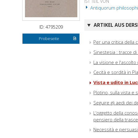
IST TEIL VON
Antiquorum philosophia 
ARTIKEL AUS DERS
ID: 4795209
Probeseite
Per una critica della 
Sinestesia : tracce d
La visione e l'ascolto
Cecità e sordità in P
Vista e udito in Lu
Plotino, sulla vista e s
Seguire gli aedi dei d
L'oggetto della conos
pensiero della tras
Necessità e persuasi