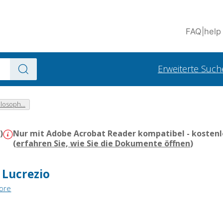
FAQ
|
help
Erweiterte Such
losoph...
)
Nur mit Adobe Acrobat Reader kompatibel - kostenl
(
erfahren Sie, wie Sie die Dokumente öffnen
)
n Lucrezio
tore