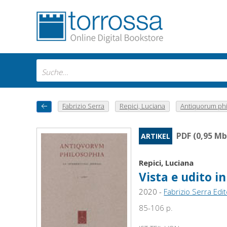
Fabrizio Serra
Repici, Luciana
Antiquorum phi
PDF (0,95 Mb
ARTIKEL
Repici, Luciana
Vista e udito i
2020 -
Fabrizio Serra Edi
85-106 p.