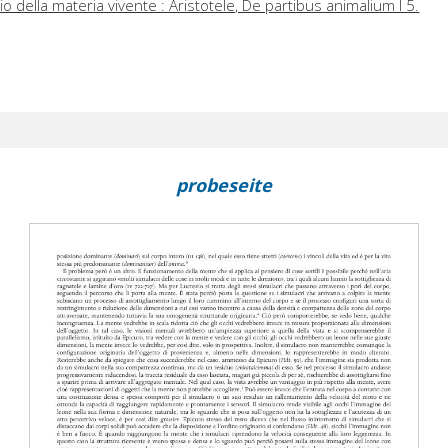
o della materia vivente : Aristotele, De partibus animalium I 5.
probeseite