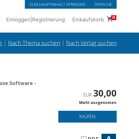
ZUM HAUPTINHALT SPRINGEN
SPRACHE
0
Einloggen
|
Registrierung
Einkaufskorb
e
|
Nach Thema suchen
|
Nach Verlag suchen
ose Software -
30,00
EUR
MwSt ausgenomen
KAUFEN
A