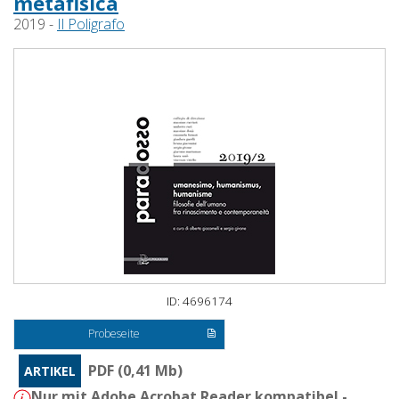
metafisica
2019 -
Il Poligrafo
ID: 4696174
Probeseite
PDF (0,41 Mb)
ARTIKEL
Nur mit Adobe Acrobat Reader kompatibel -