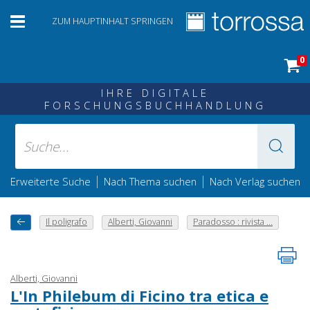
ZUM HAUPTINHALT SPRINGEN
0
IHRE DIGITALE
FORSCHUNGSBUCHHANDLUNG
|
|
Erweiterte Suche
Nach Thema suchen
Nach Verlag suchen
Il poligrafo
Alberti, Giovanni
Paradosso : rivista ...
Alberti, Giovanni
L'In Philebum di Ficino tra etica e