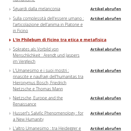
Sguardi dalla melanconia
Artikel abrufen
Sulla complessità dell'essere umano :
Artikel abrufen
l'articolazione dell'anima in Platone e
in Ficino
L'In Philebum di Ficino tra etica e metafisica
Sokrates als Vorbild von
Artikel abrufen
Menschlichkeit : Arendt und Jaspers
im Vergleich
L'Umanesimo e i suoi mostri :
Artikel abrufen
rinascite e naufragi dell'humanitas tra
Hieronymus Bosch, Friedrich
Nietzsche e Thomas Mann
Nietzsche, Europe and the
Artikel abrufen
Renaissance
Husserl's Salvific Phenomenology : for
Artikel abrufen
a New Humanity
L'altro Umanesimo : tra Heidegger e
Artikel abrufen