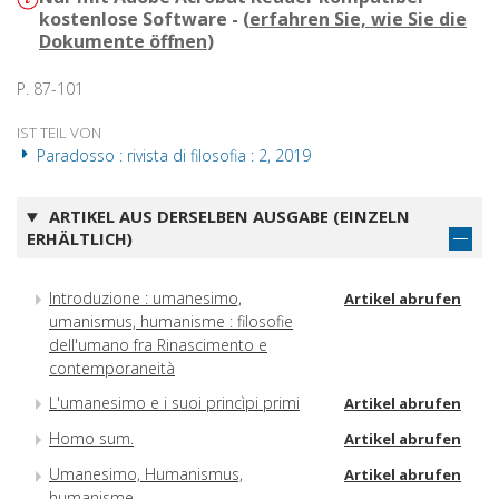
kostenlose Software - (
erfahren Sie, wie Sie die
Dokumente öffnen
)
P. 87-101
IST TEIL VON
Paradosso : rivista di filosofia : 2, 2019
ARTIKEL AUS DERSELBEN AUSGABE (EINZELN
ERHÄLTLICH)
Introduzione : umanesimo,
Artikel abrufen
umanismus, humanisme : filosofie
dell'umano fra Rinascimento e
contemporaneità
L'umanesimo e i suoi princìpi primi
Artikel abrufen
Homo sum.
Artikel abrufen
Umanesimo, Humanismus,
Artikel abrufen
humanisme