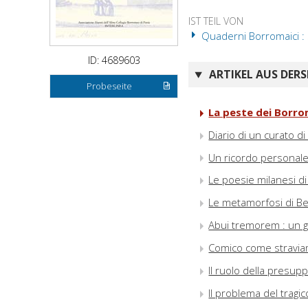
IST TEIL VON
Quaderni Borromaici : 
ID: 4689603
ARTIKEL AUS DERS
Probeseite
La peste dei Borro
Diario di un curato d
Un ricordo personale
Le poesie milanesi d
Le metamorfosi di Bert
Abui tremorem : un gra
Comico come straviam
Il ruolo della presup
Il problema del tragic