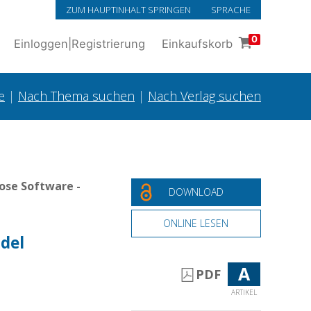
ZUM HAUPTINHALT SPRINGEN
SPRACHE
0
Einloggen
|
Registrierung
Einkaufskorb
e
|
Nach Thema suchen
|
Nach Verlag suchen
ose Software -
DOWNLOAD
ONLINE LESEN
 del
A
PDF
ARTIKEL