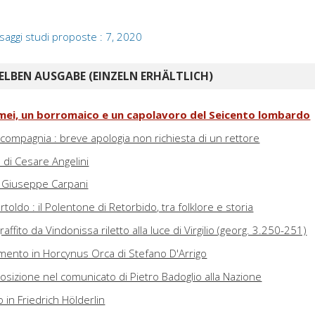
saggi studi proposte : 7, 2020
ELBEN AUSGABE (EINZELN ERHÄLTLICH)
mei, un borromaico e un capolavoro del Seicento lombardo
i compagnia : breve apologia non richiesta di un rettore
 di Cesare Angelini
i Giuseppe Carpani
oldo : il Polentone di Retorbido, tra folklore e storia
ffito da Vindonissa riletto alla luce di Virgilio (georg. 3.250-251)
ento in Horcynus Orca di Stefano D'Arrigo
posizione nel comunicato di Pietro Badoglio alla Nazione
o in Friedrich Hölderlin