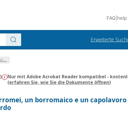
FAQ
|
help
Erweiterte Such
 ...
)
Nur mit Adobe Acrobat Reader kompatibel - kostenl
(
erfahren Sie, wie Sie die Dokumente öffnen
)
orromei, un borromaico e un capolavoro
ardo