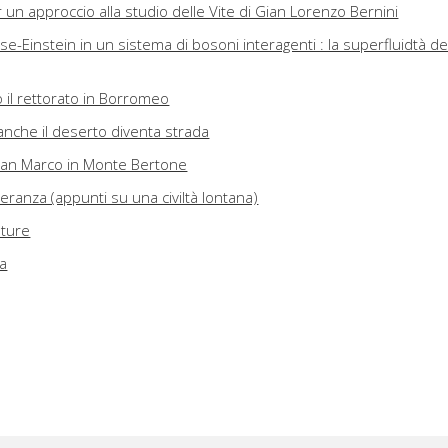
per un approccio alla studio delle Vite di Gian Lorenzo Bernini
-Einstein in un sistema di bosoni interagenti : la superfluidtà de
 il rettorato in Borromeo
anche il deserto diventa strada
 San Marco in Monte Bertone
leranza (appunti su una civiltà lontana)
ature
ca