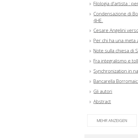
Filologia d'artista : 
Condensazione di Bose
4HE.
Cesare Angelini verso
Per chi ha una meta 
Note sulla chiesa di
Fra integralismo e tol
Synchronization in n
Bancarella Borromai
Gli autori
Abstract
MEHR ANZEIGEN