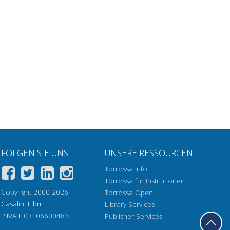
FOLGEN SIE UNS
UNSERE RESSOURCEN
Torrossa Info
Torrossa für Institutionen
Copyright 2000-2026
Torrossa Open
Casalini Libri
Library Services
P.IVA IT03106600483
Publisher Services