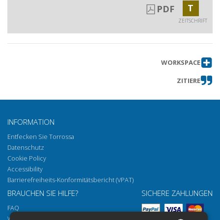
T
PDF
ZEITSCHRIFT
WORKSPACE
ZITIERE
INFORMATION
Entfecken Sie Torrossa
Datenschutz
Cookie Policy
Accessibility
Barrierefreiheits-Konformitätsbericht (VPAT)
BRAUCHEN SIE HILFE?
SICHERE ZAHLUNGEN
FAQ
Wie öffnen Sie unsere Dokumente