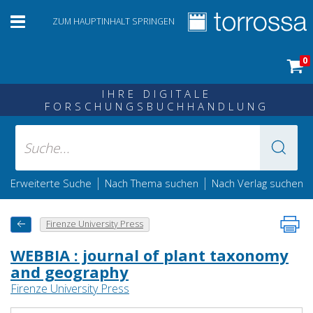
ZUM HAUPTINHALT SPRINGEN
0
IHRE DIGITALE
FORSCHUNGSBUCHHANDLUNG
|
|
Erweiterte Suche
Nach Thema suchen
Nach Verlag suchen
Firenze University Press
WEBBIA : journal of plant taxonomy
and geography
Firenze University Press