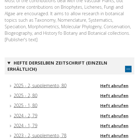
Most of the contributions deal with the Vascular Plants, but
sometime contributions on Briophytes, Lichenes, Fungi and
Algae are encouraged. It aims to allow research in botanical
topics such as Taxonomy, Nomenclature, Systematics,
Speciation, Morphometrics, Molecular Phylogeny, Conservation,
Biogeography, and History fo Botany and Botanical collections.
[Publisher's text]
HEFTE DERSELBEN ZEITSCHRIFT (EINZELN
ERHÄLTLICH)
2025 - 2, supplemento, 80
Heft abrufen
2025 - 2, 80
Heft abrufen
2025 - 1, 80
Heft abrufen
2024 - 2, 79
Heft abrufen
2024 - 1, 79
Heft abrufen
2023 - 2, supplemento, 78
Heft abrufen