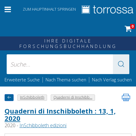
ZUM HAUPTINHALT SPRINGEN
0
IHRE DIGITALE
FORSCHUNGSBUCHHANDLUNG
|
|
Erweiterte Suche
Nach Thema suchen
Nach Verlag suchen
InSchibboleth
Quaderni di Inschibb...
Quaderni di Inschibboleth : 13, 1,
2020
2020 -
InSchibboleth edizioni