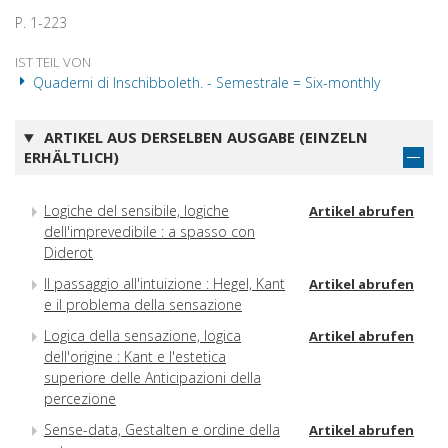
P. 1-223
IST TEIL VON
Quaderni di Inschibboleth. - Semestrale = Six-monthly
ARTIKEL AUS DERSELBEN AUSGABE (EINZELN
ERHÄLTLICH)
Logiche del sensibile, logiche
Artikel abrufen
dell'imprevedibile : a spasso con
Diderot
Il passaggio all'intuizione : Hegel, Kant
Artikel abrufen
e il problema della sensazione
Logica della sensazione, logica
Artikel abrufen
dell'origine : Kant e l'estetica
superiore delle Anticipazioni della
percezione
Sense-data, Gestalten e ordine della
Artikel abrufen