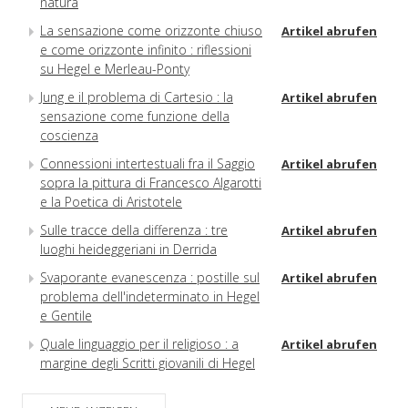
natura
La sensazione come orizzonte chiuso
Artikel abrufen
e come orizzonte infinito : riflessioni
su Hegel e Merleau-Ponty
Jung e il problema di Cartesio : la
Artikel abrufen
sensazione come funzione della
coscienza
Connessioni intertestuali fra il Saggio
Artikel abrufen
sopra la pittura di Francesco Algarotti
e la Poetica di Aristotele
Sulle tracce della differenza : tre
Artikel abrufen
luoghi heideggeriani in Derrida
Svaporante evanescenza : postille sul
Artikel abrufen
problema dell'indeterminato in Hegel
e Gentile
Quale linguaggio per il religioso : a
Artikel abrufen
margine degli Scritti giovanili di Hegel
Heidegger e le passioni del pensiero :
Artikel abrufen