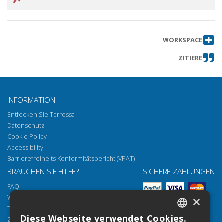
WORKSPACE
ZITIERE
INFORMATION
Entfecken Sie Torrossa
Datenschutz
Cookie Policy
Accessibility
Barrierefreiheits-Konformitätsbericht (VPAT)
BRAUCHEN SIE HILFE?
SICHERE ZAHLUNGEN
FAQ
Wie öffnen Sie unsere Dokumente
×
Torrossa Reader
Diese Webseite verwendet Cookies.
Zugriffsmöglichkeiten
ITALIAN