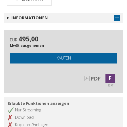
Artikel abrufen
: Benvenuto Cellini e Italo Calvino
Il Barocco moderno di Ezio Raimondi
Artikel abrufen
INFORMATIONEN
495,00
EUR
MwSt ausgenomen
KAUFEN
F
PDF
HEFT
Erlaubte Funktionen anzeigen
Nur Streaming
Download
Kopieren/Einfügen