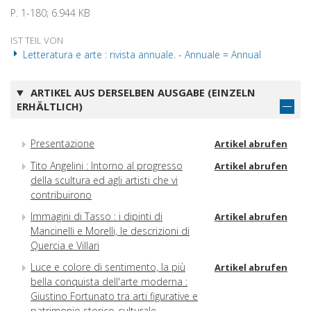
P. 1-180; 6.944 KB
IST TEIL VON
Letteratura e arte : rivista annuale. - Annuale = Annual
ARTIKEL AUS DERSELBEN AUSGABE (EINZELN
ERHÄLTLICH)
Presentazione
Artikel abrufen
Tito Angelini : Intorno al progresso
Artikel abrufen
della scultura ed agli artisti che vi
contribuirono
Immagini di Tasso : i dipinti di
Artikel abrufen
Mancinelli e Morelli, le descrizioni di
Quercia e Villari
Luce e colore di sentimento, la più
Artikel abrufen
bella conquista dell'arte moderna :
Giustino Fortunato tra arti figurative e
patrimonio storico-culturale