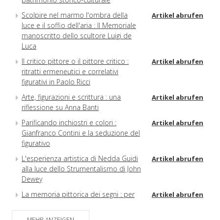
Scolpire nel marmo l'ombra della
Artikel abrufen
luce e il soffio dell'aria : Il Memoriale
manoscritto dello scultore Luigi de
Luca
Il critico pittore o il pittore critico :
Artikel abrufen
ritratti ermeneutici e correlativi
figurativi in Paolo Ricci
Arte, figurazioni e scrittura : una
Artikel abrufen
riflessione su Anna Banti
Parificando inchiostri e colori :
Artikel abrufen
Gianfranco Contini e la seduzione del
figurativo
L'esperienza artistica di Nedda Guidi
Artikel abrufen
alla luce dello Strumentalismo di John
Dewey
La memoria pittorica dei segni : per
Artikel abrufen
Cesare Garboli lettore d'arte
Lo sguardo inesorabile della Medusa
MEHR ANZEIGEN