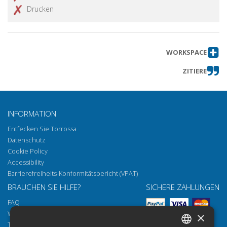
Drucken
WORKSPACE
ZITIERE
INFORMATION
Entfecken Sie Torrossa
Datenschutz
Cookie Policy
Accessibility
Barrierefreiheits-Konformitätsbericht (VPAT)
BRAUCHEN SIE HILFE?
SICHERE ZAHLUNGEN
FAQ
Wie öffnen Sie unsere Dokumente
×
Torrossa Reader