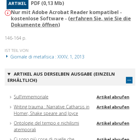
PDF (0,13 Mb)
ARTIKEL
Nur mit Adobe Acrobat Reader kompatibel -
kostenlose Software - (
erfahren Sie, wie Sie die
Dokumente öffnen
)
146-164 p.
IST TEIL VON
Giornale di metafisica : XXXV, 1, 2013
ARTIKEL AUS DERSELBEN AUSGABE (EINZELN
ERHÄLTLICH)
Sull'immemoriale
Artikel abrufen
Writing trauma : Narrative Catharsis in
Artikel abrufen
Homer, Shake speare and Joyce
Ontologie del tempo e nichilismi
Artikel abrufen
atemporali
Ci sono più cose di quelle che
Artikel abrufen