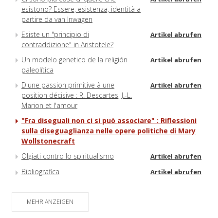
esistono? Essere, esistenza, identità a
partire da van Inwagen
Esiste un "principio di
Artikel abrufen
contraddizione" in Aristotele?
Un modelo genetico de la religión
Artikel abrufen
paleolítica
D'une passion primitive à une
Artikel abrufen
position décisive : R. Descartes, J.-L.
Marion et l'amour
"Fra diseguali non ci si può associare" : Riflessioni
sulla diseguaglianza nelle opere politiche di Mary
Wollstonecraft
Olgiati contro lo spiritualismo
Artikel abrufen
Bibliografica
Artikel abrufen
MEHR ANZEIGEN