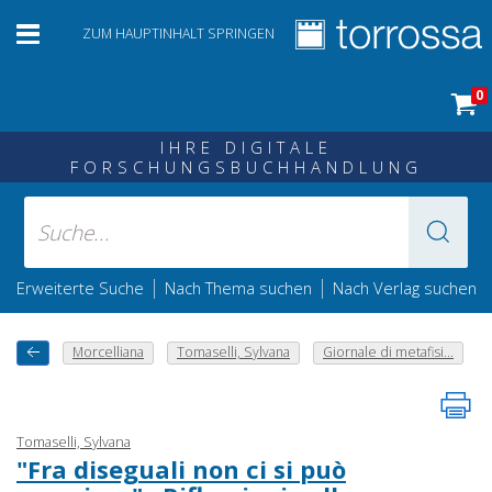
ZUM HAUPTINHALT SPRINGEN
0
IHRE DIGITALE
FORSCHUNGSBUCHHANDLUNG
|
|
Erweiterte Suche
Nach Thema suchen
Nach Verlag suchen
Morcelliana
Tomaselli, Sylvana
Giornale di metafisi...
Tomaselli, Sylvana
"Fra diseguali non ci si può