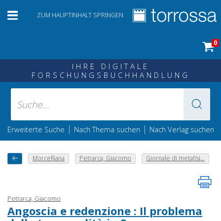
ZUM HAUPTINHALT SPRINGEN
0
IHRE DIGITALE
FORSCHUNGSBUCHHANDLUNG
|
|
Erweiterte Suche
Nach Thema suchen
Nach Verlag suchen
Morcelliana
Petrarca, Giacomo
Giornale di metafisi...
Petrarca, Giacomo
Angoscia e redenzione : Il problema