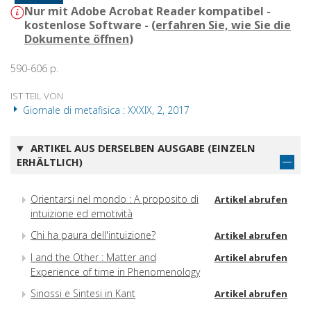
Nur mit Adobe Acrobat Reader kompatibel -
kostenlose Software - (
erfahren Sie, wie Sie die
Dokumente öffnen
)
590-606 p.
IST TEIL VON
Giornale di metafisica : XXXIX, 2, 2017
ARTIKEL AUS DERSELBEN AUSGABE (EINZELN
ERHÄLTLICH)
Orientarsi nel mondo : A proposito di
Artikel abrufen
intuizione ed emotività
Chi ha paura dell'intuizione?
Artikel abrufen
I and the Other : Matter and
Artikel abrufen
Experience of time in Phenomenology
Sinossi e Sintesi in Kant
Artikel abrufen