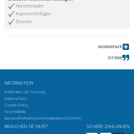
Herunterladen
Kopieren/Einfügen
Drucken
WORKSPACE
ZITIERE
INFORMATION
Entfecken Sie Torrossa
Datenschutz
Cookie Policy
Accessibility
Barrierefreiheits-Konformitätsbericht (VPAT)
BRAUCHEN SIE HILFE?
SICHERE ZAHLUNGEN