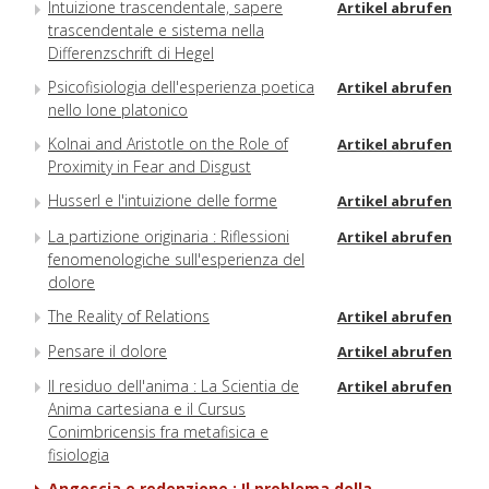
Intuizione trascendentale, sapere
Artikel abrufen
trascendentale e sistema nella
Differenzschrift di Hegel
Psicofisiologia dell'esperienza poetica
Artikel abrufen
nello Ione platonico
Kolnai and Aristotle on the Role of
Artikel abrufen
Proximity in Fear and Disgust
Husserl e l'intuizione delle forme
Artikel abrufen
La partizione originaria : Riflessioni
Artikel abrufen
fenomenologiche sull'esperienza del
dolore
The Reality of Relations
Artikel abrufen
Pensare il dolore
Artikel abrufen
Il residuo dell'anima : La Scientia de
Artikel abrufen
Anima cartesiana e il Cursus
Conimbricensis fra metafisica e
fisiologia
Angoscia e redenzione : Il problema della