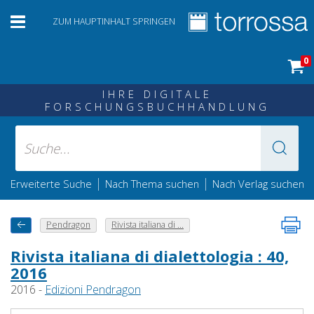
ZUM HAUPTINHALT SPRINGEN
0
IHRE DIGITALE
FORSCHUNGSBUCHHANDLUNG
|
|
Erweiterte Suche
Nach Thema suchen
Nach Verlag suchen
Pendragon
Rivista italiana di ...
Rivista italiana di dialettologia : 40,
2016
2016 -
Edizioni Pendragon