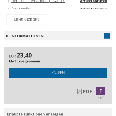
Derecho internacional privado /.
Artikel abrufen
Bibliografía
Artikel abrufen
MEHR ANZEIGEN
INFORMATIONEN
23,40
EUR
MwSt ausgenomen
KAUFEN
F
PDF
HEFT
Erlaubte Funktionen anzeigen