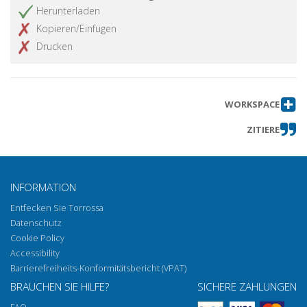
Herunterladen
Kopieren/Einfügen
Drucken
WORKSPACE
ZITIERE
INFORMATION
Entfecken Sie Torrossa
Datenschutz
Cookie Policy
Accessibility
Barrierefreiheits-Konformitätsbericht (VPAT)
BRAUCHEN SIE HILFE?
SICHERE ZAHLUNGEN