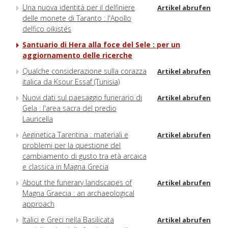
Una nuova identità per il delfiniere
Artikel abrufen
delle monete di Taranto : l'Apollo
delfico oikistés
Santuario di Hera alla foce del Sele : per un
aggiornamento delle ricerche
Qualche considerazione sulla corazza
Artikel abrufen
italica da Ksour Essaf (Tunisia)
Nuovi dati sul paesaggio funerario di
Artikel abrufen
Gela : l'area sacra del predio
Lauricella
Aeginetica Tarentina : materiali e
Artikel abrufen
problemi per la questione del
cambiamento di gusto tra età arcaica
e classica in Magna Grecia
About the funerary landscapes of
Artikel abrufen
Magna Graecia : an archaeological
approach
Italici e Greci nella Basilicata
Artikel abrufen