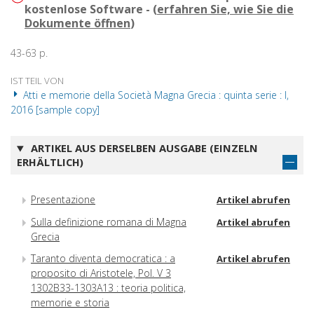
kostenlose Software - (
erfahren Sie, wie Sie die
Dokumente öffnen
)
43-63 p.
IST TEIL VON
Atti e memorie della Società Magna Grecia : quinta serie : I,
2016 [sample copy]
ARTIKEL AUS DERSELBEN AUSGABE (EINZELN
ERHÄLTLICH)
Presentazione
Artikel abrufen
Sulla definizione romana di Magna
Artikel abrufen
Grecia
Taranto diventa democratica : a
Artikel abrufen
proposito di Aristotele, Pol. V 3
1302B33-1303A13 : teoria politica,
memorie e storia