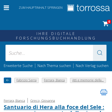
ZUM HAUPTINHALT SPRINGEN
0
IHRE DIGITALE
FORSCHUNGSBUCHHANDLUNG
|
|
Erweiterte Suche
Nach Thema suchen
Nach Verlag suchen
Fabrizio Serra
Ferrara, Bianca
Atti e memorie della...
|
Ferrara, Bianca
Greco, Giovanna
Santuario di Hera alla foce del Sele :