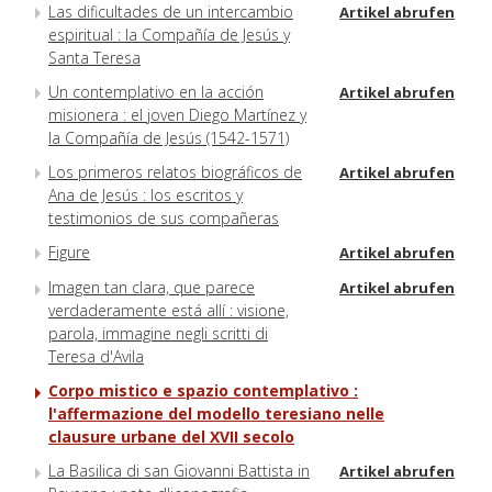
Las dificultades de un intercambio
Artikel abrufen
espiritual : la Compañía de Jesús y
Santa Teresa
Un contemplativo en la acción
Artikel abrufen
misionera : el joven Diego Martínez y
la Compañía de Jesús (1542-1571)
Los primeros relatos biográficos de
Artikel abrufen
Ana de Jesús : los escritos y
testimonios de sus compañeras
Figure
Artikel abrufen
Imagen tan clara, que parece
Artikel abrufen
verdaderamente está allí : visione,
parola, immagine negli scritti di
Teresa d'Avila
Corpo mistico e spazio contemplativo :
l'affermazione del modello teresiano nelle
clausure urbane del XVII secolo
La Basilica di san Giovanni Battista in
Artikel abrufen