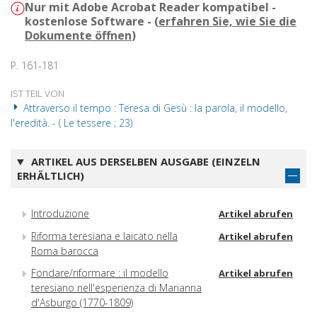
Nur mit Adobe Acrobat Reader kompatibel -
kostenlose Software - (
erfahren Sie, wie Sie die
Dokumente öffnen
)
P. 161-181
IST TEIL VON
Attraverso il tempo : Teresa di Gesù : la parola, il modello,
l'eredità. - ( Le tessere ; 23)
ARTIKEL AUS DERSELBEN AUSGABE (EINZELN
ERHÄLTLICH)
Introduzione
Artikel abrufen
Riforma teresiana e laicato nella
Artikel abrufen
Roma barocca
Fondare/riformare : il modello
Artikel abrufen
teresiano nell'esperienza di Marianna
d'Asburgo (1770-1809)