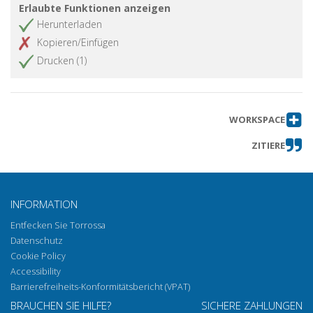
Erlaubte Funktionen anzeigen
Herunterladen
Kopieren/Einfügen
Drucken (1)
WORKSPACE
ZITIERE
INFORMATION
Entfecken Sie Torrossa
Datenschutz
Cookie Policy
Accessibility
Barrierefreiheits-Konformitätsbericht (VPAT)
BRAUCHEN SIE HILFE?
SICHERE ZAHLUNGEN