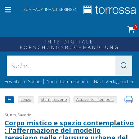
ZUM HAUPTINHALT SPRINGEN
0
IHRE DIGITALE
FORSCHUNGSBUCHHANDLUNG
|
|
Erweiterte Suche
Nach Thema suchen
Nach Verlag suchen
Longo
Sturm, Saverio
Attraverso il tempo ...
Sturm, Saverio
Corpo mistico e spazio contemplativo
: l'affermazione del modello
teresiano nelle clausure urbane del