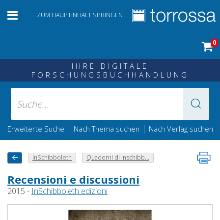
ZUM HAUPTINHALT SPRINGEN
0
IHRE DIGITALE
FORSCHUNGSBUCHHANDLUNG
|
|
Erweiterte Suche
Nach Thema suchen
Nach Verlag suchen
InSchibboleth
Quaderni di Inschibb...
Recensioni e discussioni
2015 -
InSchibboleth edizioni