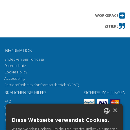
WORKSPACE
ZITIERE
INFORMATION
Entfecken Sie Torrossa
Datenschutz
Cookie Policy
Accessibility
Barrierefreiheits-Konformitätsbericht (VPAT)
BRAUCHEN SIE HILFE?
SICHERE ZAHLUNGEN
FAQ
Wie öffnen Sie unsere Dokumente
×
Torrossa Reader
Diese Webseite verwendet Cookies.
Zugriffsmöglichkeiten
ITALIAN
Email:
helpdesk@torrossa.com
Wir verwenden Cookies, um die Benutzerfreundlichkeit unserer