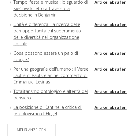
Tempo, festa e musica : lo sguardo di
Artikel abrufen
Kieślowski letto attraverso la
decisione in Benjamin
Unità e differenza : la ricerca delle
Artikel abrufen
pari opportunità e il superamento
delle diversità nell'organizzazione
sociale
Cosa possono essere un paio di
Artikel abrufen
scarpe?
Per una geografia dell'umano : il Verse
Artikel abrufen
l'autre di Paul Celan nel commento di
Emmanuel Levinas
Totalitarismo ontologico e alterità del
Artikel abrufen
pensiero
La posizione di Kant nella critica di
Artikel abrufen
psicologismo di Hegel
Platone e la fondazione della Polis
Artikel abrufen
MEHR ANZEIGEN
Hölderlin : l'unità della differenza
Artikel abrufen