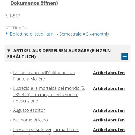
Dokumente öffnen
)
P. 1-517
IST TEIL VON
Bollettino di studi latini. - Semestrale = Six-monthly
ARTIKEL AUS DERSELBEN AUSGABE (EINZELN
ERHÄLTLICH)
Usi dell'ironia nell'Anfitrione : da
Artikel abrufen
Plauto a Molière
Lucrezio e la mortalità del mondo (5,
Artikel abrufen
235-415) : tra rappresentazione e
ridescrizione
Augusto escritor
Artikel abrufen
Nel nome di Icaro
Artikel abrufen
La violenza sulle vergini martiri nel
Artikel abrufen