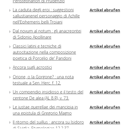
Peristephanon di Prudenzio
La caduta degli eroi : suggestioni
Artikel abrufen
sallustianenel personaggio di Achille
nell'Ephemeris belli Troiani
Dal novum al notum : gli anacreontei
Artikel abrufen
di Sidonio Apollinare
Classici latini e tecniche di
Artikel abrufen
autocitazione nella composizione
poetica di Porcelio de' Pandoni
Ancora sugli acrostici
Artikel abrufen
Orione, o la Gorgone? : una nota
Artikel abrufen
testuale a Sen. Herc. f. 12.
Un compendio insidioso e il testo del
Artikel abrufen
centone De alea (AL 8 R), v. 73.
Le iustae querellae dei mancipia in
Artikel abrufen
una epistula di Gregorio Magno
Il ritorno del suillus : ancora su Isidoro
Artikel abrufen
di Siviglia, Etymologiae 12.2.37.