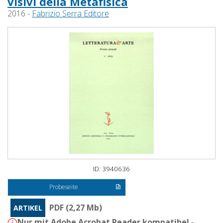
visivi della Metafisica
2016 -
Fabrizio Serra Editore
ID: 3940636
Probeseite
PDF (2,27 Mb)
ARTIKEL
Nur mit Adobe Acrobat Reader kompatibel -