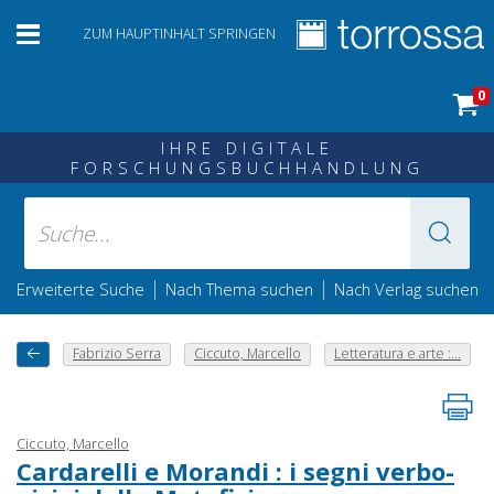
ZUM HAUPTINHALT SPRINGEN
0
IHRE DIGITALE
FORSCHUNGSBUCHHANDLUNG
|
|
Erweiterte Suche
Nach Thema suchen
Nach Verlag suchen
Fabrizio Serra
Ciccuto, Marcello
Letteratura e arte :...
Ciccuto, Marcello
Cardarelli e Morandi : i segni verbo-