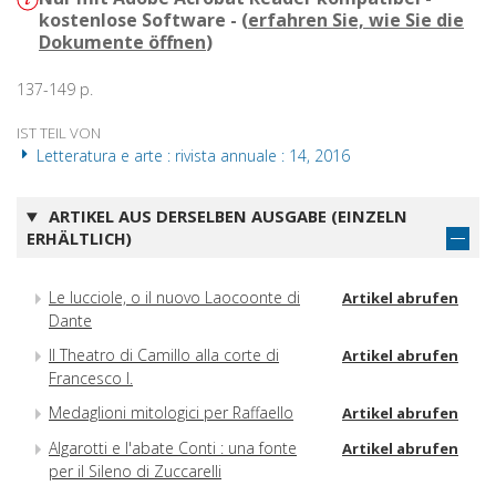
kostenlose Software - (
erfahren Sie, wie Sie die
Dokumente öffnen
)
137-149 p.
IST TEIL VON
Letteratura e arte : rivista annuale : 14, 2016
ARTIKEL AUS DERSELBEN AUSGABE (EINZELN
ERHÄLTLICH)
Le lucciole, o il nuovo Laocoonte di
Artikel abrufen
Dante
Il Theatro di Camillo alla corte di
Artikel abrufen
Francesco I.
Medaglioni mitologici per Raffaello
Artikel abrufen
Algarotti e l'abate Conti : una fonte
Artikel abrufen
per il Sileno di Zuccarelli