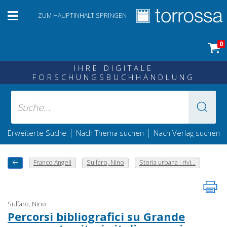
ZUM HAUPTINHALT SPRINGEN
0
IHRE DIGITALE
FORSCHUNGSBUCHHANDLUNG
|
|
Erweiterte Suche
Nach Thema suchen
Nach Verlag suchen
Franco Angeli
Sulfaro, Nino
Storia urbana : rivi...
Sulfaro, Nino
Percorsi bibliografici su Grande