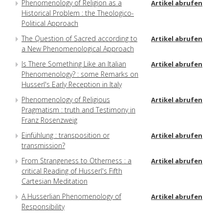
Phenomenology of Religion as a
Artikel abrufen
Historical Problem : the Theologico-
Political Approach
The Question of Sacred according to
Artikel abrufen
a New Phenomenological Approach
Is There Something Like an Italian
Artikel abrufen
Phenomenology? : some Remarks on
Husserl's Early Reception in Italy
Phenomenology of Religious
Artikel abrufen
Pragmatism : truth and Testimony in
Franz Rosenzweig
Einfühlung : transposition or
Artikel abrufen
transmission?
From Strangeness to Otherness : a
Artikel abrufen
critical Reading of Husserl's Fifth
Cartesian Meditation
A Husserlian Phenomenology of
Artikel abrufen
Responsibility