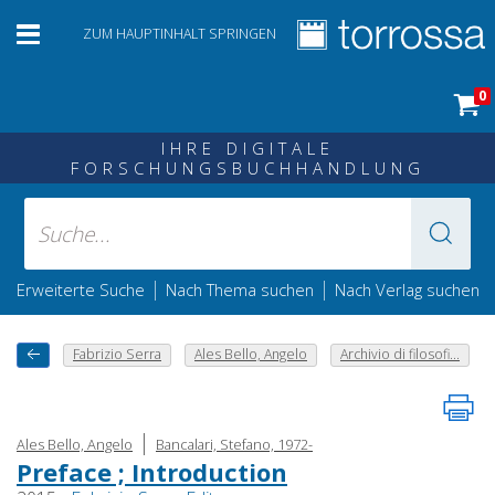
ZUM HAUPTINHALT SPRINGEN
0
IHRE DIGITALE
FORSCHUNGSBUCHHANDLUNG
|
|
Erweiterte Suche
Nach Thema suchen
Nach Verlag suchen
Fabrizio Serra
Ales Bello, Angelo
Archivio di filosofi...
|
Ales Bello, Angelo
Bancalari, Stefano, 1972-
Preface ; Introduction