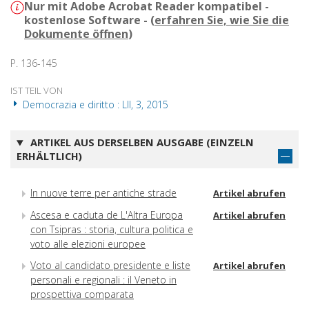
Nur mit Adobe Acrobat Reader kompatibel -
kostenlose Software - (
erfahren Sie, wie Sie die
Dokumente öffnen
)
P. 136-145
IST TEIL VON
Democrazia e diritto : LII, 3, 2015
ARTIKEL AUS DERSELBEN AUSGABE (EINZELN
ERHÄLTLICH)
In nuove terre per antiche strade
Artikel abrufen
Ascesa e caduta de L'Altra Europa
Artikel abrufen
con Tsipras : storia, cultura politica e
voto alle elezioni europee
Voto al candidato presidente e liste
Artikel abrufen
personali e regionali : il Veneto in
prospettiva comparata