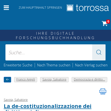
ZUM HAUPTINHALT SPRINGEN
0
IHRE DIGITALE
FORSCHUNGSBUCHHANDLUNG
|
|
Erweiterte Suche
Nach Thema suchen
Nach Verlag suchen
Franco Angeli
Savoia, Salvatore
Democrazia e diritto...
Savoia, Salvatore
La de-costituzionalizzazione dei