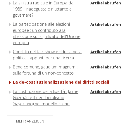
La sinistra radicale in Europa dal
Artikel abrufen
1989 : inadeguata e riluttante a
governare?
La partecipazione alle elezioni
Artikel abrufen
europee : un contributo alla
riflessione sul significato dell'Unione
europea
Conflitto nel talk show e fiducia nella
Artikel abrufen
politica : appunti per una ricerca
Bene comune, gaudium magnum :
Artikel abrufen
sulla fortuna di un non-concetto
La de-costituzionalizzazione dei diritti sociali
La costituzione della libertà : Jaime
Artikel abrufen
Guzmán e il neoliberalismo
(hayekiano) nel modello cileno
MEHR ANZEIGEN