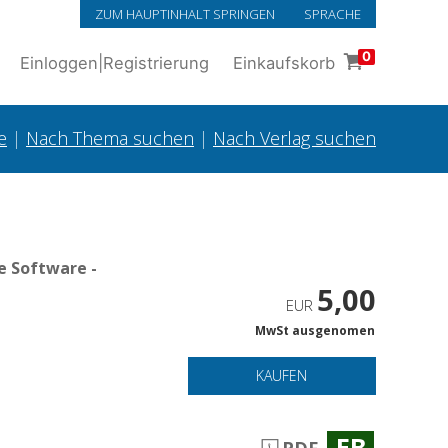
ZUM HAUPTINHALT SPRINGEN
SPRACHE
0
Einloggen
|
Registrierung
Einkaufskorb
e
|
Nach Thema suchen
|
Nach Verlag suchen
e Software -
5,00
EUR
MwSt ausgenomen
o
KAUFEN
EB