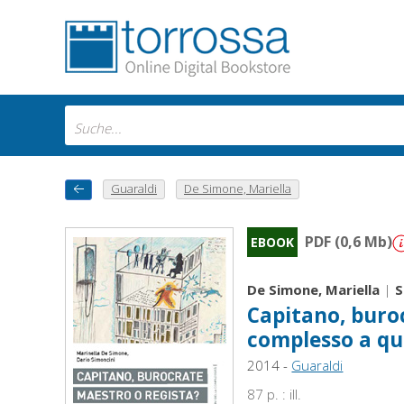
Guaraldi
De Simone, Mariella
PDF (0,6 Mb)
EBOOK
De Simone, Mariella
|
S
Capitano, buroc
complesso a qua
2014 -
Guaraldi
87 p. : ill.