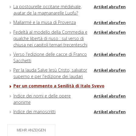
La postourelle occitane médiévale,
Artikel abrufen
avatar de la magnanarelle Luofu?
Mallarmé e la musa di Provenza
Artikel abrufen
Fedeltà al modello della Commedia e
Artikel abrufen
qualche libertà di riuso : sul verso di
chiusa nei capitoli ternari trecenteschi
Verso l'edizione delle cacce di Franco
Artikel abrufen
Sacchetti
Per la lauda Salve Iesù Cristo, salvator
Artikel abrufen
superno e per l'edizione dei laudari
Per un commento a Senilità di Italo Svevo
Indice dei nomi e delle opere
Artikel abrufen
anonime
Indice dei manoscritti
Artikel abrufen
MEHR ANZEIGEN