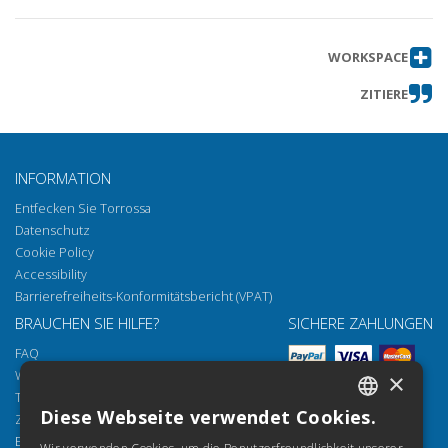
WORKSPACE
ZITIERE
INFORMATION
Entfecken Sie Torrossa
Datenschutz
Cookie Policy
Accessibility
Barrierefreiheits-Konformitätsbericht (VPAT)
BRAUCHEN SIE HILFE?
SICHERE ZAHLUNGEN
FAQ
Wie öffnen Sie unsere Dokumente
×
Torrossa Reader
Diese Webseite verwendet Cookies.
Zugriffsmöglichkeiten
ITALIAN
Email:
helpdesk@torrossa.com