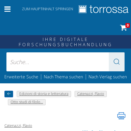
ZUM HAUPTINHALT SPRINGEN
0
IHRE DIGITALE
FORSCHUNGSBUCHHANDLUNG
|
|
Erweiterte Suche
Nach Thema suchen
Nach Verlag suchen
Edizioni di storia e letteratura
Catenazzi, Flavio
Otto studi di filolo...
Catenazzi, Flavio