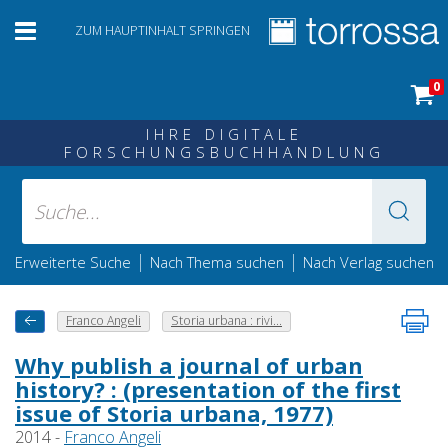
ZUM HAUPTINHALT SPRINGEN
0
IHRE DIGITALE
FORSCHUNGSBUCHHANDLUNG
|
|
Erweiterte Suche
Nach Thema suchen
Nach Verlag suchen
Franco Angeli
Storia urbana : rivi...
Why publish a journal of urban
history? : (presentation of the first
issue of Storia urbana, 1977)
2014 -
Franco Angeli