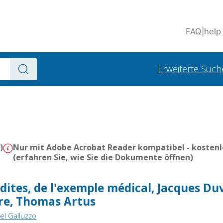
FAQ
|
help
Erweiterte Such
)
Nur mit Adobe Acrobat Reader kompatibel - kostenl
(
erfahren Sie, wie Sie die Dokumente öffnen
)
ites, de l'exemple médical, Jacques Duv
ire, Thomas Artus
del Galluzzo