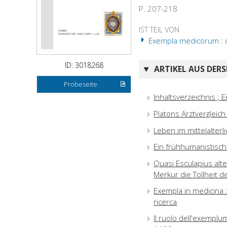
P. 207-218
IST TEIL VON
Exempla medicorum : die
ID: 3018268
ARTIKEL AUS DERS
Probeseite
Inhaltsverzeichnis ; E
Platons Arztvergleich
Leben im mittelalter
Ein frühhumanistisc
Quasi Esculapius alte
Merkur die Tollheit d
Exempla in medicina :
ricerca
Il ruolo dell'exemplu