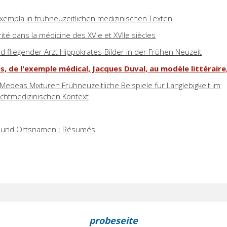
 Exempla in frühneuzeitlichen medizinischen Texten
té dans la médicine des XVIe et XVIIe siècles
d fliegender Arzt Hippokrates-Bilder in der Frühen Neuzeit
, de l'exemple médical, Jacques Duval, au modèle littérair
 Medeas Mixturen Frühneuzeitliche Beispiele für Langlebigkeit im
ichtmedizinischen Kontext
- und Ortsnamen ; Résumés
probeseite