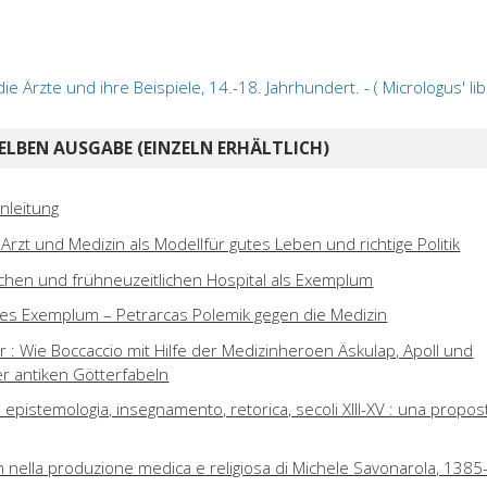
 Ärzte und ihre Beispiele, 14.-18. Jahrhundert. - ( Micrologus' lib
ELBEN AUSGABE (EINZELN ERHÄLTLICH)
inleitung
 Arzt und Medizin als Modellfür gutes Leben und richtige Politik
lichen und frühneuzeitlichen Hospital als Exemplum
hes Exemplum – Petrarcas Polemik gegen die Medizin
r : Wie Boccaccio mit Hilfe der Medizinheroen Äskulap, Apoll und
er antiken Götterfabeln
 epistemologia, insegnamento, retorica, secoli XIII-XV : una propos
m nella produzione medica e religiosa di Michele Savonarola, 1385