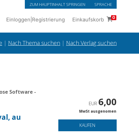
ZUM HAUPTINHALT SPRINGEN
SPRACHE
0
Einloggen
|
Registrierung
Einkaufskorb
e
|
Nach Thema suchen
|
Nach Verlag suchen
ose Software -
6,00
EUR
MwSt ausgenomen
al, au
KAUFEN