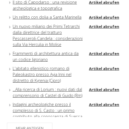
Il sito di Capodarso : una revisione
Artikel abrufen
archeologica e topografica
Un relitto con dolia a Santa Marinella
Artikel abrufen
Un nuovo miliario dei Primi Tetrarchi
Artikel abrufen
dalla direttrice del tratturo
Pescasseroli-Candela : considerazioni
sulla Via Herculia in Molise
Frammenti di architettura antica da
Artikel abrufen
un codice ligoriano
L'abitato ellenistico romano di
Artikel abrufen
Paleokastro presso Ayia Irini nel
distretto di Kyrenia (Cipro)
...Alla ricerca di Lorium : nuovi dati dal
Artikel abrufen
comprensorio di Castel di Guido (Rm)
Indagini archeologiche presso il
Artikel abrufen
complesso di S. Casto : un primo
contributo alla conoscenza di Suessa
(Sessa Aurunca) paleocristiana
MEHR ANZEIGEN