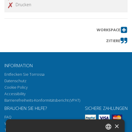
Drucken
WORKSPACE
ZITIERE
INFORMATION
Entfecken Sie Torrossa
Datenschutz
Cookie Policy
Accessibility
Barrierefreiheits-Konformitätsbericht (VPAT)
BRAUCHEN SIE HILFE?
SICHERE ZAHLUNGEN
FAQ
Wie öffnen Sie unsere Dokumente
×
Torrossa Reader