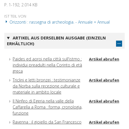
P. 1-192; 2.014 KB
IST TEIL VON
Orizzonti : rassegna di archeologia. - Annuale = Annual
ARTIKEL AUS DERSELBEN AUSGABE (EINZELN
ERHÄLTLICH)
Paides ed aoroi nella città sull'istmo :
Artikel abrufen
individui preadulti nella Corinto di età
greca
Triclini e letti bronzei : testimonianze
Artikel abrufen
da Norba sulla recezione culturale e
materiale in ambito locale
Il Ninfeo di Egeria nella valle della
Artikel abrufen
Caffarella a Roma : forma, cronologia,
funzione
Ravenna : il gioiello da San Francesco
Artikel abrufen