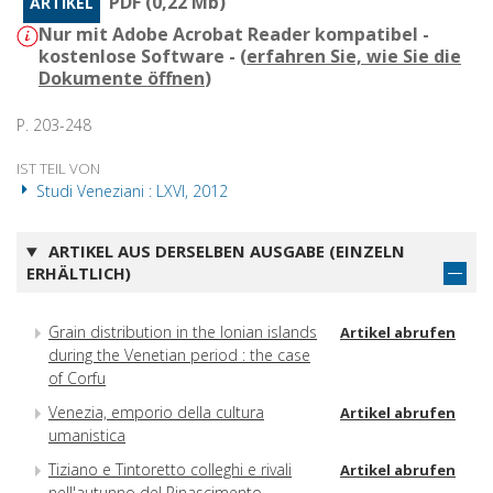
PDF (0,22 Mb)
ARTIKEL
Nur mit Adobe Acrobat Reader kompatibel -
kostenlose Software - (
erfahren Sie, wie Sie die
Dokumente öffnen
)
P. 203-248
IST TEIL VON
Studi Veneziani : LXVI, 2012
ARTIKEL AUS DERSELBEN AUSGABE (EINZELN
ERHÄLTLICH)
Grain distribution in the Ionian islands
Artikel abrufen
during the Venetian period : the case
of Corfu
Venezia, emporio della cultura
Artikel abrufen
umanistica
Tiziano e Tintoretto colleghi e rivali
Artikel abrufen
nell'autunno del Rinascimento