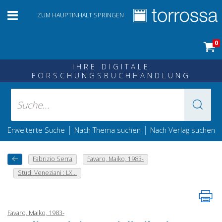
ZUM HAUPTINHALT SPRINGEN
0
IHRE DIGITALE
FORSCHUNGSBUCHHANDLUNG
|
|
Erweiterte Suche
Nach Thema suchen
Nach Verlag suchen
Fabrizio Serra
Favaro, Maiko, 1983-
Studi Veneziani : LX...
Favaro, Maiko, 1983-