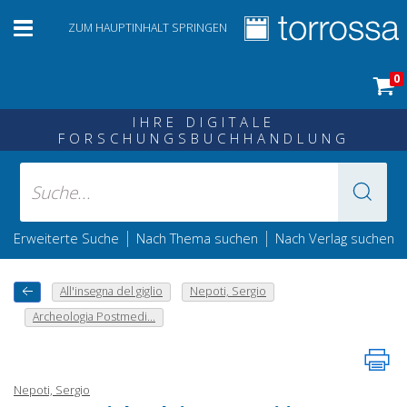
ZUM HAUPTINHALT SPRINGEN
0
IHRE DIGITALE
FORSCHUNGSBUCHHANDLUNG
|
|
Erweiterte Suche
Nach Thema suchen
Nach Verlag suchen
All'insegna del giglio
Nepoti, Sergio
Archeologia Postmedi...
Nepoti, Sergio