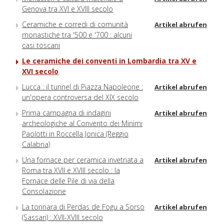
Genova tra XVI e XVIII secolo
Ceramiche e corredi di comunità
Artikel abrufen
monastiche tra '500 e '700 : alcuni
casi toscani
Le ceramiche dei conventi in Lombardia tra XV e
XVI secolo
Lucca : il tunnel di Piazza Napoleone :
Artikel abrufen
un'opera controversa del XIX secolo
Prima campagna di indagini
Artikel abrufen
archeologiche al Convento dei Minimi
Paolotti in Roccella Jonica (Reggio
Calabria)
Una fornace per ceramica invetriata a
Artikel abrufen
Roma tra XVII e XVIII secolo : la
Fornace delle Pile di via della
Consolazione
La tonnara di Perdas de Fogu a Sorso
Artikel abrufen
(Sassari) : XVII-XVIII secolo