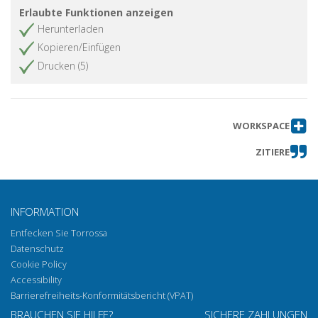
Erlaubte Funktionen anzeigen
Herunterladen
Kopieren/Einfügen
Drucken (5)
WORKSPACE
ZITIERE
INFORMATION
Entfecken Sie Torrossa
Datenschutz
Cookie Policy
Accessibility
Barrierefreiheits-Konformitätsbericht (VPAT)
BRAUCHEN SIE HILFE?
SICHERE ZAHLUNGEN