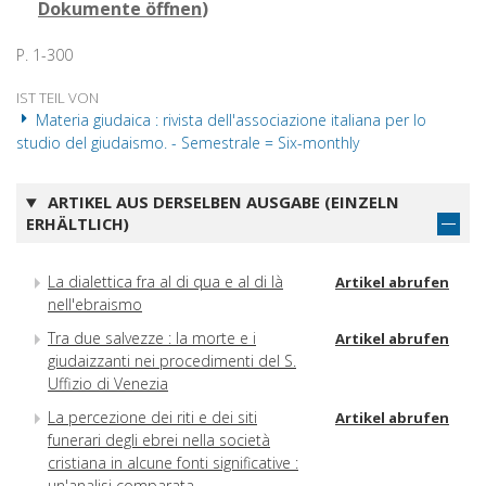
Dokumente öffnen
)
P. 1-300
IST TEIL VON
Materia giudaica : rivista dell'associazione italiana per lo
studio del giudaismo. - Semestrale = Six-monthly
ARTIKEL AUS DERSELBEN AUSGABE (EINZELN
ERHÄLTLICH)
La dialettica fra al di qua e al di là
Artikel abrufen
nell'ebraismo
Tra due salvezze : la morte e i
Artikel abrufen
giudaizzanti nei procedimenti del S.
Uffizio di Venezia
La percezione dei riti e dei siti
Artikel abrufen
funerari degli ebrei nella società
cristiana in alcune fonti significative :
un'analisi comparata