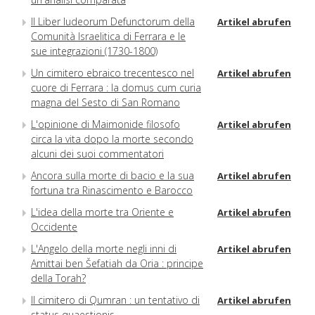
Il Liber Iudeorum Defunctorum della
Artikel abrufen
Comunità Israelitica di Ferrara e le
sue integrazioni (1730-1800)
Un cimitero ebraico trecentesco nel
Artikel abrufen
cuore di Ferrara : la domus cum curia
magna del Sesto di San Romano
L'opinione di Maimonide filosofo
Artikel abrufen
circa la vita dopo la morte secondo
alcuni dei suoi commentatori
Ancora sulla morte di bacio e la sua
Artikel abrufen
fortuna tra Rinascimento e Barocco
L'idea della morte tra Oriente e
Artikel abrufen
Occidente
L'Angelo della morte negli inni di
Artikel abrufen
Amittai ben Šefatiah da Oria : principe
della Torah?
Il cimitero di Qumran : un tentativo di
Artikel abrufen
status quaestionis