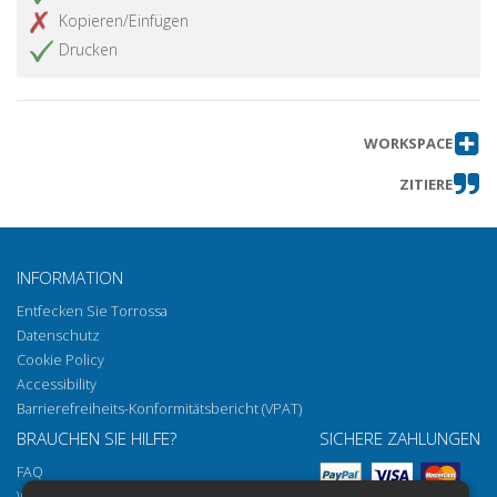
Kopieren/Einfügen
Presentazione del CeRDEM-Centro di
Artikel abrufen
Drucken
Ricerche e Documentazione
sull'Ebraismo nel Mediterraneo
Cesare Colafemmina : un progetto e
un impegno di ricerca sulla presenza
WORKSPACE
ebraica nell'Italia meridionale e nel
Mediterraneo
ZITIERE
Papal Lions on the Torah Ark : A
Artikel abrufen
Heraldic Symbol Converted
The testament of a Jewish woman
Artikel abrufen
INFORMATION
named Baladre (1325) : new
Entfecken Sie Torrossa
contributions to the study of the
synagogues in Girona
Datenschutz
Cookie Policy
The application of racial laws by the
Artikel abrufen
Accessibility
Prefecture in Lucca Province :
Barrierefreiheits-Konformitätsbericht (VPAT)
Economical and Social
BRAUCHEN SIE HILFE?
SICHERE ZAHLUNGEN
considerations
FAQ
The study of Aristotle's physics at the
Artikel abrufen
Wie öffnen Sie unsere Dokumente