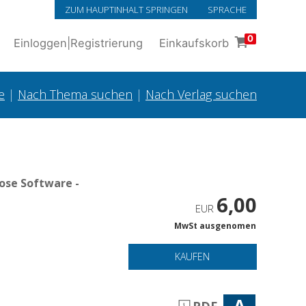
ZUM HAUPTINHALT SPRINGEN
SPRACHE
0
Einloggen
|
Registrierung
Einkaufskorb
e
|
Nach Thema suchen
|
Nach Verlag suchen
ose Software -
6,00
EUR
MwSt ausgenomen
i
KAUFEN
A