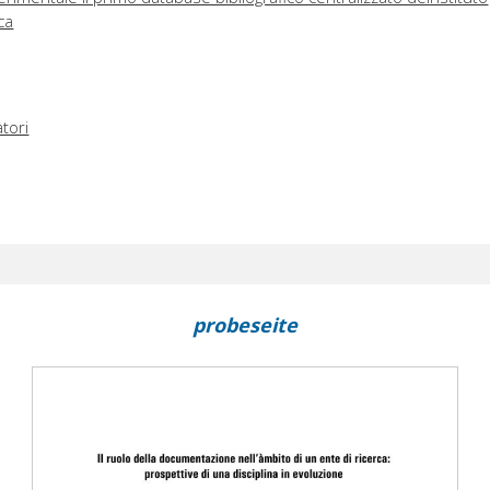
ca
tori
probeseite