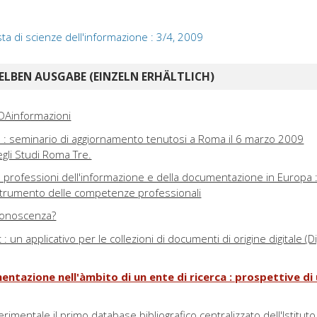
sta di scienze dell'informazione : 3/4, 2009
ELBEN AUSGABE (EINZELN ERHÄLTLICH)
AIDAinformazioni
s : seminario di aggiornamento tenutosi a Roma il 6 marzo 2009
egli Studi Roma Tre.
 professioni dell'informazione e della documentazione in Europa :
strumento delle competenze professionali
 conoscenza?
 un applicativo per le collezioni di documenti di origine digitale (Di
mentazione nell'àmbito di un ente di ricerca : prospettive di 
rimentale il primo database bibliografico centralizzato dell'Istituto