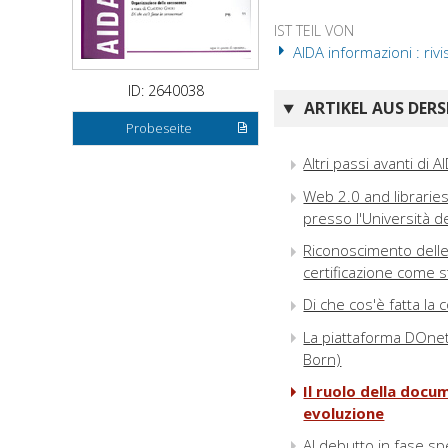
IST TEIL VON
AIDA informazioni : rivi
ID: 2640038
ARTIKEL AUS DERS
Probeseite
Altri passi avanti di 
Web 2.0 and librarie
presso l'Università d
Riconoscimento delle
certificazione come 
Di che cos'è fatta la
La piattaforma DOnet :
Born)
Il ruolo della docu
evoluzione
Al debutto in fase spe