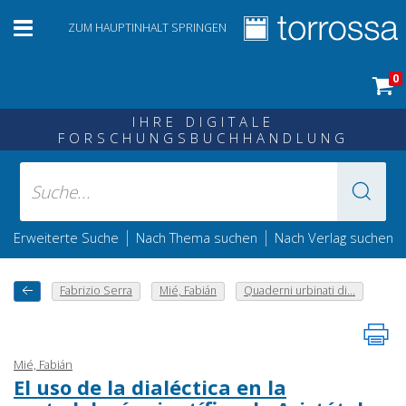
ZUM HAUPTINHALT SPRINGEN
0
IHRE DIGITALE
FORSCHUNGSBUCHHANDLUNG
|
|
Erweiterte Suche
Nach Thema suchen
Nach Verlag suchen
Fabrizio Serra
Mié, Fabián
Quaderni urbinati di...
Mié, Fabián
El uso de la dialéctica en la