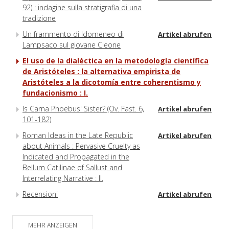
92) : indagine sulla stratigrafia di una
tradizione
Un frammento di Idomeneo di
Artikel abrufen
Lampsaco sul giovane Cleone
El uso de la dialéctica en la metodología científica
de Aristóteles : la alternativa empirista de
Aristóteles a la dicotomía entre coherentismo y
fundacionismo : I.
Is Carna Phoebus' Sister? (Ov. Fast. 6,
Artikel abrufen
101-182)
Roman Ideas in the Late Republic
Artikel abrufen
about Animals : Pervasive Cruelty as
Indicated and Propagated in the
Bellum Catilinae of Sallust and
Interrelating Narrative : II.
Recensioni
Artikel abrufen
MEHR ANZEIGEN