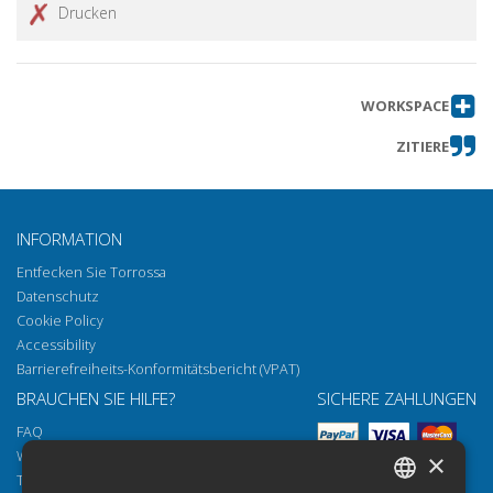
Drucken
WORKSPACE
ZITIERE
INFORMATION
Entfecken Sie Torrossa
Datenschutz
Cookie Policy
Accessibility
Barrierefreiheits-Konformitätsbericht (VPAT)
BRAUCHEN SIE HILFE?
SICHERE ZAHLUNGEN
FAQ
Wie öffnen Sie unsere Dokumente
×
Torrossa Reader