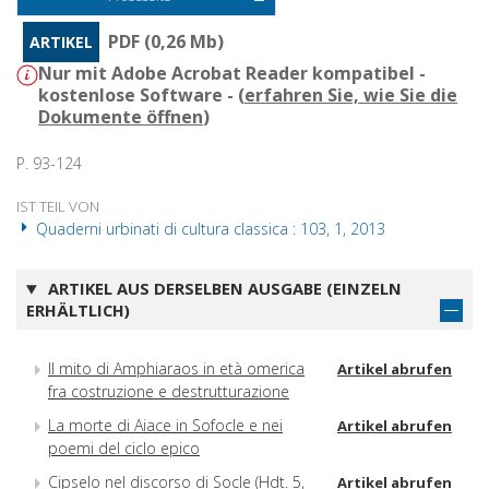
PDF (0,26 Mb)
ARTIKEL
Nur mit Adobe Acrobat Reader kompatibel -
kostenlose Software - (
erfahren Sie, wie Sie die
Dokumente öffnen
)
P. 93-124
IST TEIL VON
Quaderni urbinati di cultura classica : 103, 1, 2013
ARTIKEL AUS DERSELBEN AUSGABE (EINZELN
ERHÄLTLICH)
Il mito di Amphiaraos in età omerica
Artikel abrufen
fra costruzione e destrutturazione
La morte di Aiace in Sofocle e nei
Artikel abrufen
poemi del ciclo epico
Cipselo nel discorso di Socle (Hdt. 5,
Artikel abrufen