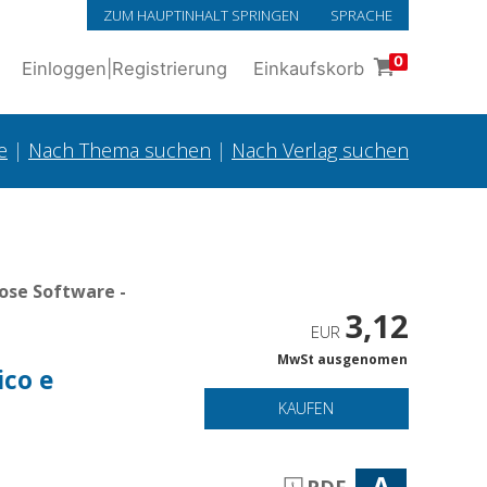
ZUM HAUPTINHALT SPRINGEN
SPRACHE
0
Einloggen
|
Registrierung
Einkaufskorb
e
|
Nach Thema suchen
|
Nach Verlag suchen
ose Software -
3,12
EUR
MwSt ausgenomen
ico e
KAUFEN
A