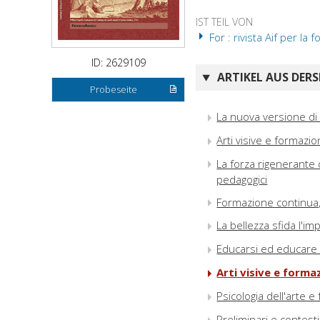
IST TEIL VON
For : rivista Aif per la
ID: 2629109
ARTIKEL AUS DERS
Probeseite
La nuova versione di
Arti visive e formazio
La forza rigenerante
pedagogici
Formazione continua,
La bellezza sfida l'im
Educarsi ed educare c
Arti visive e forma
Psicologia dell'arte 
Preliminari e contesti 