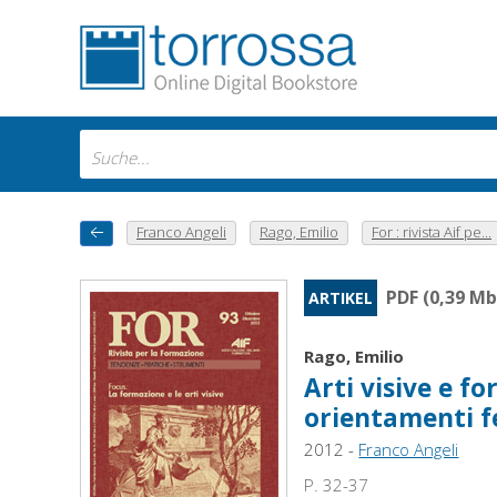
Franco Angeli
Rago, Emilio
For : rivista Aif pe...
PDF (0,39 Mb
ARTIKEL
Rago, Emilio
Arti visive e f
orientamenti 
2012 -
Franco Angeli
P. 32-37