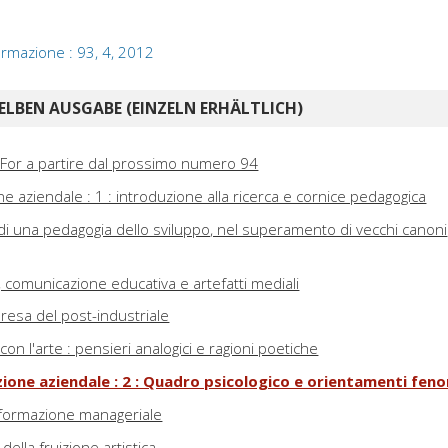
 formazione : 93, 4, 2012
ELBEN AUSGABE (EINZELN ERHÄLTLICH)
 For a partire dal prossimo numero 94
ne aziendale : 1 : introduzione alla ricerca e cornice pedagogica
 di una pedagogia dello sviluppo, nel superamento di vecchi canoni
 comunicazione educativa e artefatti mediali
presa del post-industriale
on l'arte : pensieri analogici e ragioni poetiche
zione aziendale : 2 : Quadro psicologico e orientamenti fen
e formazione manageriale
della fruizione artistica