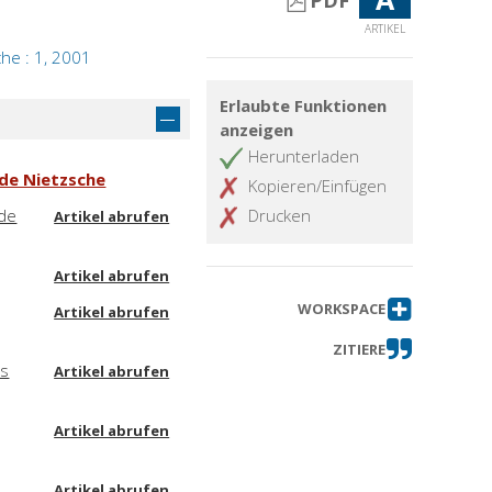
PDF
ARTIKEL
che : 1, 2001
Erlaubte Funktionen
anzeigen
Herunterladen
 de Nietzsche
Kopieren/Einfügen
 de
Drucken
Artikel abrufen
Artikel abrufen
WORKSPACE
Artikel abrufen
ZITIERE
os
Artikel abrufen
Artikel abrufen
Artikel abrufen