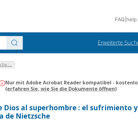
FAQ
|
help
Erweiterte Such
he :...
Nur mit Adobe Acrobat Reader kompatibel - kostenlo
(
erfahren Sie, wie Sie die Dokumente öffnen
)
s
 Dios al superhombre : el sufrimiento y 
ra de Nietzsche