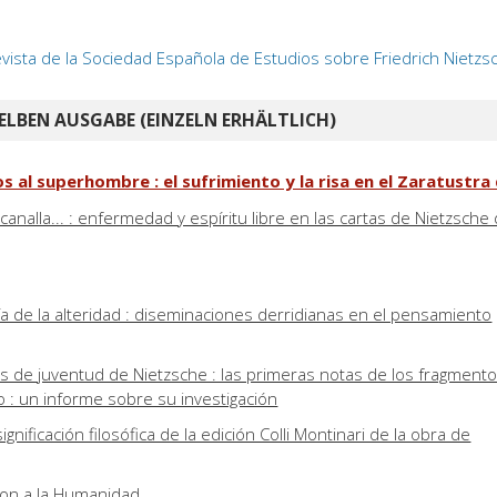
evista de la Sociedad Española de Estudios sobre Friedrich Nietzs
ELBEN AUSGABE (EINZELN ERHÄLTLICH)
s al superhombre : el sufrimiento y la risa en el Zaratustra
nalla... : enfermedad y espíritu libre en las cartas de Nietzsche
a de la alteridad : diseminaciones derridianas en el pensamiento
tos de juventud de Nietzsche : las primeras notas de los fragment
o : un informe sobre su investigación
significación filosófica de la edición Colli Montinari de la obra de
 don a la Humanidad