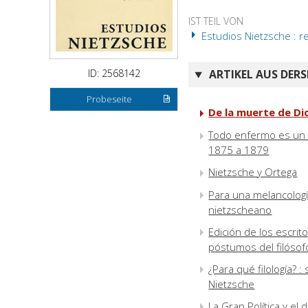
IST TEIL VON
Estudios Nietzsche : r
ID: 2568142
ARTIKEL AUS DERS
Probeseite
De la muerte de Dio
Todo enfermo es un ca
1875 a 1879
Nietzsche y Ortega
Para una melancologí
nietzscheano
Edición de los escri
póstumos del filósof
¿Para qué filología? : 
Nietzsche
La Gran Política y el