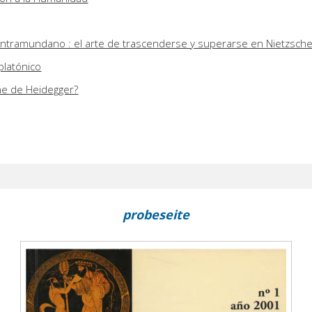
o intramundano : el arte de trascenderse y superarse en Nietzsch
platónico
he de Heidegger?
probeseite