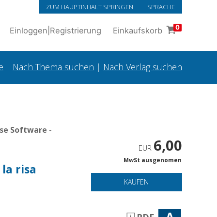
ZUM HAUPTINHALT SPRINGEN
SPRACHE
0
Einloggen
|
Registrierung
Einkaufskorb
e
|
Nach Thema suchen
|
Nach Verlag suchen
se Software -
6,00
EUR
MwSt ausgenomen
la risa
KAUFEN
A